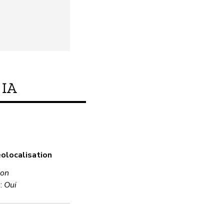
IA
Ce produit respecte-t
éolocalisation
Oui
on
 :
Oui
Chiffrement
Oui