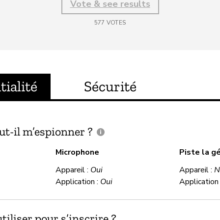
Vote & see results
577
VOTES
tialité
Sécurité
ut-il m’espionner ?
Microphone
Piste la g
Appareil :
Oui
Appareil :
N
Application :
Oui
Application
iliser pour s’inscrire ?