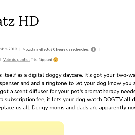
atz HD
tobre 2019
|
|
Mozilla a effectué 0 heure
de recherches
|
Vote du public :
Très flippant
s itself as a digital doggy daycare. It's got your two-w
ispenser and and a ringtone to let your dog know you a
so got a scent diffuser for your pet's aromatherapy needs
ra subscription fee, it lets your dog watch DOGTV all 
replace us all. Doggy moms and dads are apparently no