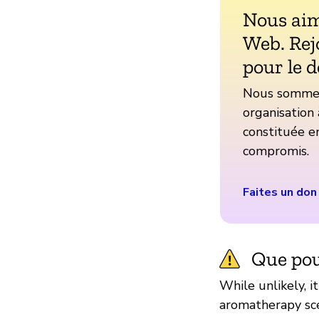
Nous aim
Web. Rej
pour le d
Nous sommes 
organisation 
constituée en
compromis.
Faites un don
Que pou
While unlikely, i
aromatherapy sce