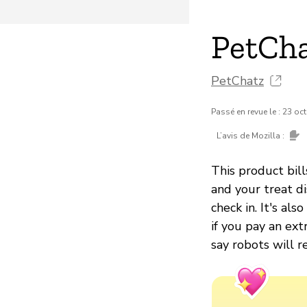
PetCh
PetChatz
Passé en revue le : 23 oc
L’avis de Mozilla :
This product bill
and your treat d
check in. It's al
if you pay an ext
say robots will 