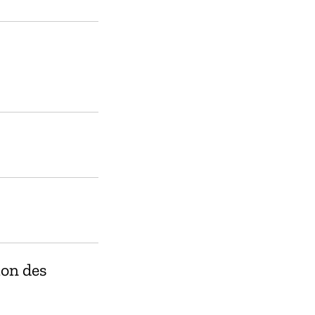
Impossible à déterminer
Mises à jour de sécur
Oui
Gestion des vulnérab
Impossible à déterminer
Politique de confiden
Oui
ion des