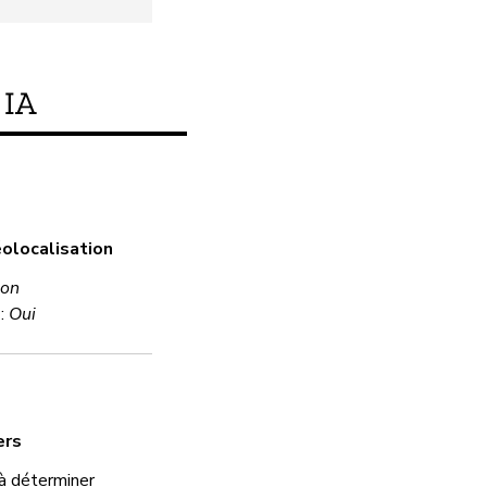
IA
Ce produit respecte-t
éolocalisation
Inconnu
on
 :
Oui
Chiffrement
Oui
ers
Mot de passe robust
à déterminer