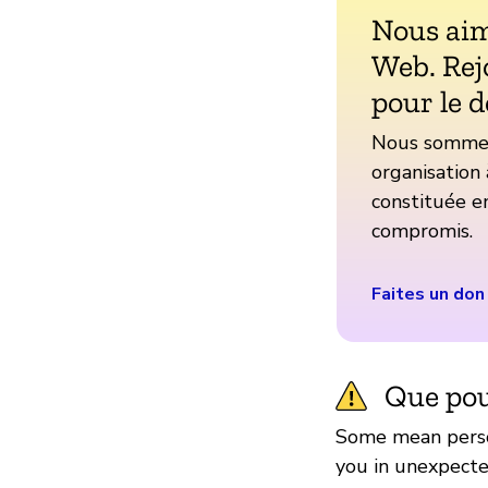
Nous aim
Web. Rej
pour le d
Nous sommes 
organisation 
constituée en
compromis.
Faites un don
Que pou
Some mean person
you in unexpecte