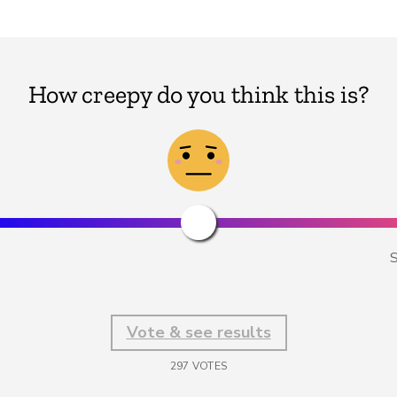
How creepy do you think this is?
S
Vote & see results
297
VOTES