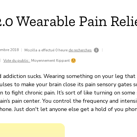
2.0 Wearable Pain Reli
vembre 2018
|
|
Mozilla a effectué 0 heure
de recherches
|
Vote du public :
Moyennement flippant
id addiction sucks. Wearing something on your leg that
lses to make your brain close its pain sensory gates s
n to fight chronic pain. It’s sort of like turning on som
rain’s pain center. You control the frequency and intens
hone. Just don't let anyone else get a hold of you phon