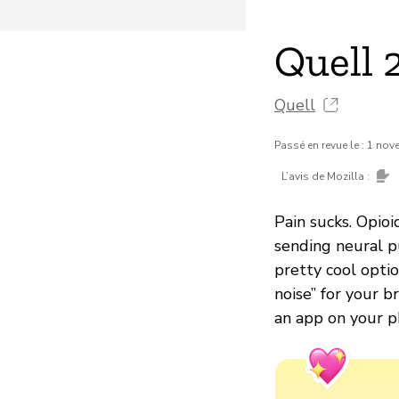
Quell 
Quell
Passé en revue le : 1 no
L’avis de Mozilla :
Pain sucks. Opio
sending neural pu
pretty cool optio
noise” for your b
an app on your p