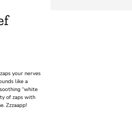
ef
 zaps your nerves
ounds like a
e soothing “white
ity of zaps with
e. Zzzaapp!