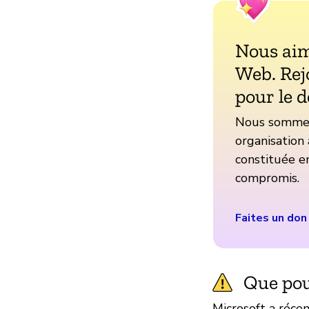
Nous aim
Web. Rej
pour le d
Nous sommes 
organisation 
constituée en
compromis.
Faites un don
Que pou
Microsoft a réc