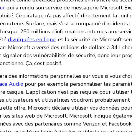
ur
qui a rendu son service de messagerie Microsoft E
loité. Ce piratage n’a pas affecté directement la confi
 écouteurs Surface, mais s’est accompagné d’incidents
orsque 250 millions d’informations internes aux servic
 été
divulguées en ligne
, et la sécurité de Microsoft s
 an, Microsoft a versé des millions de dollars à 341 che
 signaler des vulnérabilités de sécurité, donc leur p
nctionne. Ça, c’est positif.
era des informations personnelles sur vous si vous chois
face Audio
pour par exemple personnaliser les paramè
tre casque. L’application n’est pas requise pour utiliser 
es utilisateurs et utilisatrices voudront probablement 
u’elle offre. Microsoft déclare utiliser vos données pou
ur les sites web de Microsoft. Microsoft indique égale
nées avec des partenaires comme Verizon et Facebook 
otre activité en ligne à des fins publicitaires et pour 