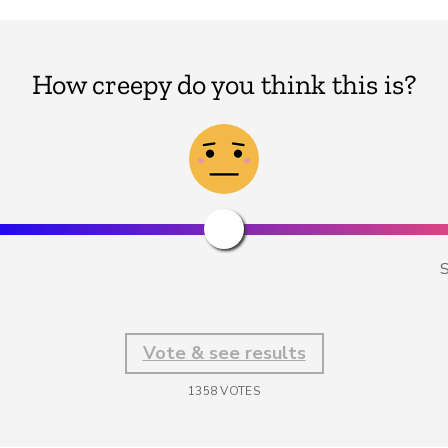
How creepy do you think this is?
S
Vote & see results
1358
VOTES