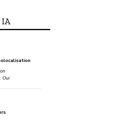
IA
Ce produit respecte-t
éolocalisation
Oui
on
 :
Oui
Chiffrement
Oui
ers
Mot de passe robust
Oui