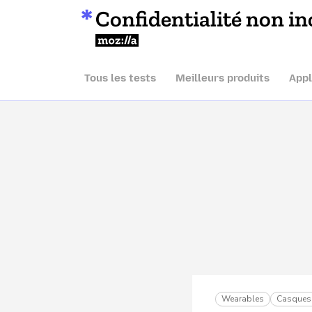
Confidentialité non in
Mozilla
Tous les tests
Meilleurs produits
Appl
Wearables
Casques 