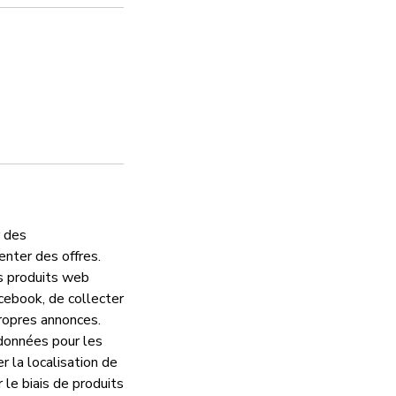
Mises à jour de sécur
Oui
Gestion des vulnérab
Oui
r des
nter des offres.
Politique de confiden
es produits web
cebook, de collecter
Oui
propres annonces.
données pour les
 la localisation de
 le biais de produits