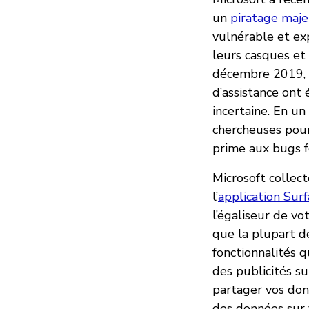
un
piratage maje
vulnérable et exp
leurs casques et
décembre 2019, l
d’assistance ont
incertaine. En un
chercheuses pour
prime aux bugs fo
Microsoft collect
l’
application Sur
l’égaliseur de vo
que la plupart d
fonctionnalités q
des publicités s
partager vos don
des données sur v