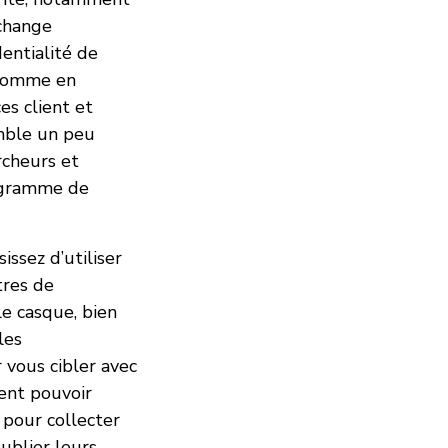
xchange
dentialité de
 comme en
es client et
emble un peu
rcheurs et
rogramme de
issez d’utiliser
tres de
le casque, bien
les
r vous cibler avec
ment pouvoir
pour collecter
publier leurs