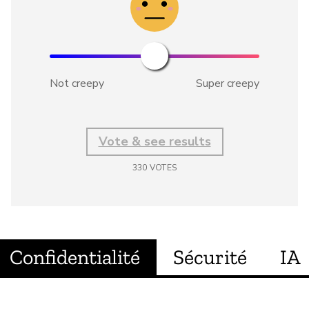
Not creepy
Super creepy
Vote & see results
330
VOTES
Confidentialité
Sécurité
IA