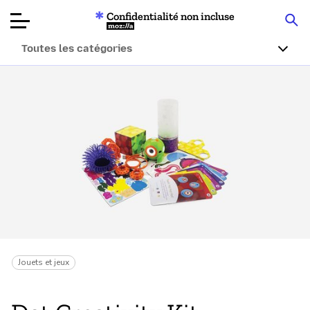
Confidentialité non incluse
Mozilla
Toutes les catégories
Tests de
produits
Articles
À propos
Faire un don
Jouets et jeux