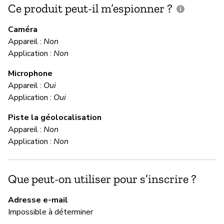
Ce produit peut-il m’espionner ?
C
c
Caméra
Appareil :
Non
In
Application :
Non
Microphone
C
Appareil :
Oui
Application :
Oui
Ou
Piste la géolocalisation
Appareil :
Non
M
Application :
Non
Ne
Que peut-on utiliser pour s’inscrire ?
No
Bl
Adresse e-mail
Impossible à déterminer