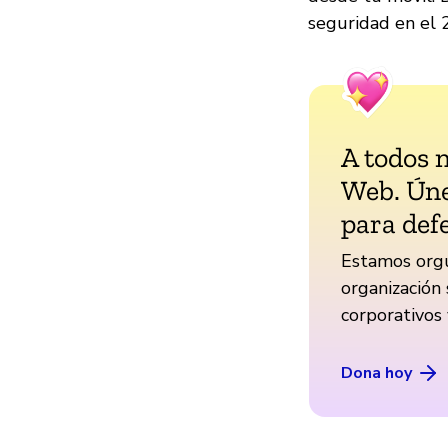
seguridad en el 
A todos 
Web. Úne
para def
Estamos orgu
organización 
corporativos
Dona hoy