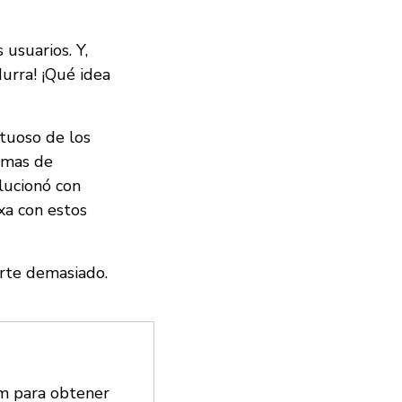
usuarios. Y,
Hurra! ¡Qué idea
tuoso de los
emas de
lucionó con
xa con estos
arte demasiado.
 para obtener