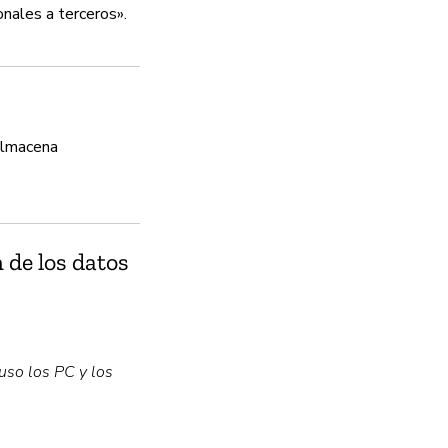
onales a terceros».
Política de privacida
Sí
 almacena
 de los datos
uso los PC y los