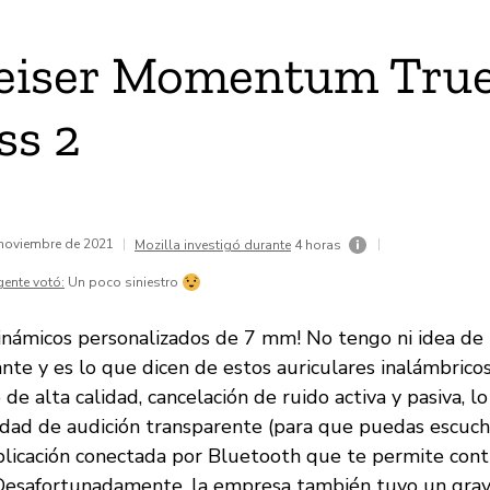
eiser Momentum Tru
ss 2
 noviembre de 2021
|
|
Mozilla investigó durante
4 horas
gente votó:
Un poco siniestro
inámicos personalizados de 7 mm! No tengo ni idea de 
nte y es lo que dicen de estos auriculares inalámbrico
de alta calidad, cancelación de ruido activa y pasiva, l
idad de audición transparente (para que puedas escuch
plicación conectada por Bluetooth que te permite cont
 Desafortunadamente, la empresa también tuvo un gra