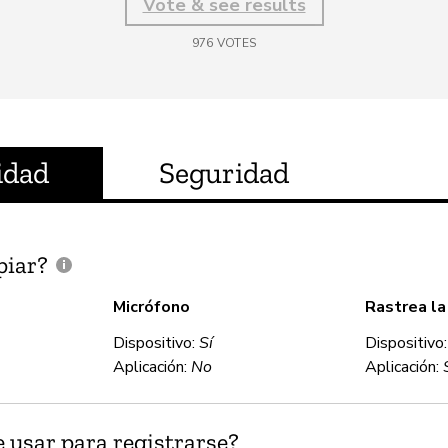
Vote & see results
976
VOTES
idad
Seguridad
piar?
Micrófono
Rastrea la
Dispositivo:
Sí
Dispositivo
Aplicación:
No
Aplicación:
 usar para registrarse?