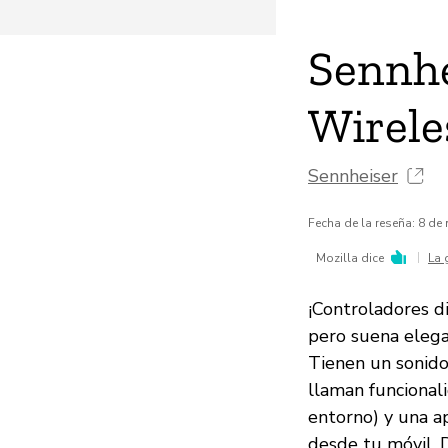
Sennh
Wirele
Sennheiser
Fecha de la reseña: 8 de
|
Mozilla dice
La 
¡Controladores d
pero suena elega
Tienen un sonido 
llaman funcional
entorno) y una a
desde tu móvil.