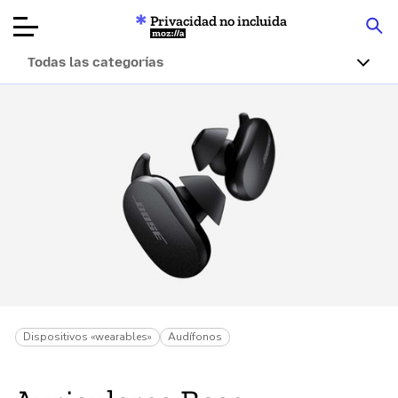
Privacidad no incluida
Mozilla
Todas las categorías
Reseñas de
productos
Artículos
Acerca de
Donar
Dispositivos «wearables»
Audífonos