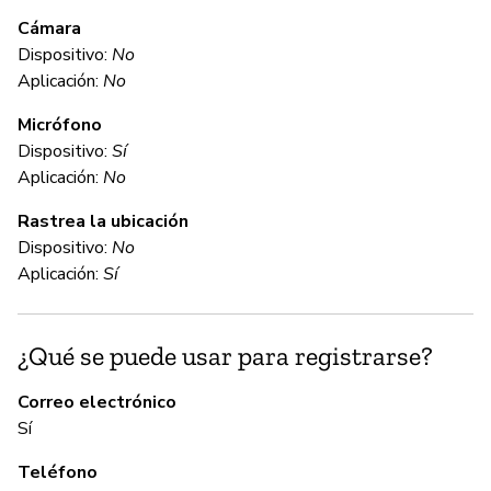
e
Cámara
Dispositivo:
No
Sí
Aplicación:
No
Micrófono
C
Dispositivo:
Sí
Aplicación:
No
Sí
Rastrea la ubicación
Ci
Dispositivo:
No
Aplicación:
Sí
C
¿Qué se puede usar para registrarse?
Sí
Correo electrónico
Sí
A
Teléfono
Sí