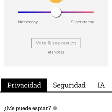
Not creepy
Super creepy
Vote & see results
612
VOTES
Privacidad
Seguridad
IA
¿Me puede espiar?
¿