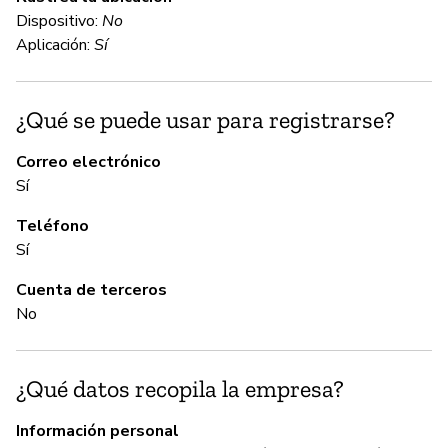
Dispositivo:
No
C
Aplicación:
Sí
No
¿Qué se puede usar para registrarse?
Co
Correo electrónico
Sí
A
Teléfono
Sí
Sí
Cuenta de terceros
G
No
Sí
¿Qué datos recopila la empresa?
P
Información personal