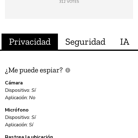
312
VOTES
Privacidad
Seguridad
IA
¿Me puede espiar?
¿
e
Cámara
Dispositivo:
Sí
Sí
Aplicación:
No
Micrófono
C
Dispositivo:
Sí
Aplicación:
Sí
Sí
Rastrea la ubicación