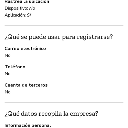
Rastrea la ubicación
Co
Dispositivo:
No
Aplicación:
Sí
C
¿Qué se puede usar para registrarse?
No
Correo electrónico
No
A
Teléfono
Sí
No
Cuenta de terceros
G
No
Sí
¿Qué datos recopila la empresa?
Ma
se
Información personal