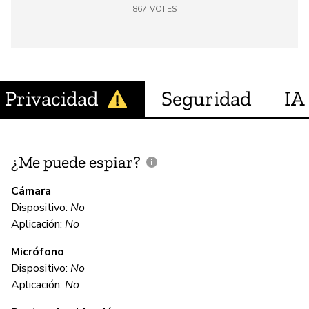
867
VOTES
Privacidad
Seguridad
IA
¿Me puede espiar?
¿
e
Cámara
Dispositivo:
No
Sí
Aplicación:
No
Micrófono
C
Dispositivo:
No
Aplicación:
No
Sí