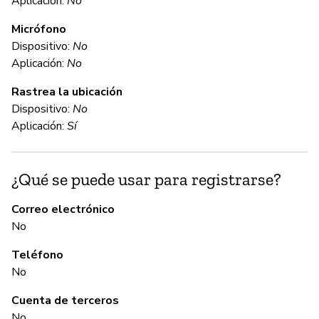
Aplicación:
No
Micrófono
C
Dispositivo:
No
Aplicación:
No
Sí
Rastrea la ubicación
Us
Dispositivo:
No
Aplicación:
Sí
C
¿Qué se puede usar para registrarse?
No
Correo electrónico
No
A
Teléfono
Sí
No
Cuenta de terceros
G
No