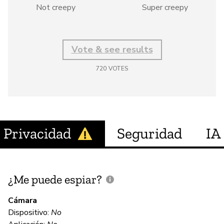
Not creepy
Super creepy
Vote & see results
720
VOTES
Privacidad
Seguridad
IA
¿Me puede espiar?
¿
e
Cámara
Dispositivo:
No
Sí