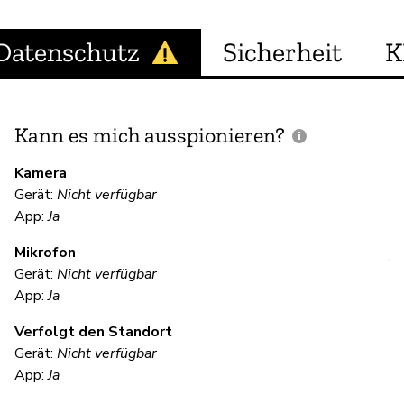
Datenschutz
Sicherheit
K
Kann es mich ausspionieren?
E
M
Kamera
Gerät:
Nicht verfügbar
Ja
App:
Ja
Mikrofon
V
Gerät:
Nicht verfügbar
App:
Ja
Ja
Verfolgt den Standort
Gerät:
Nicht verfügbar
S
App:
Ja