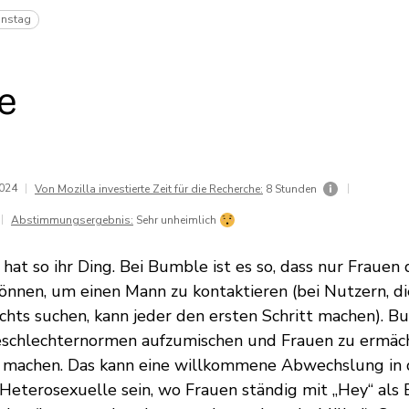
instag
e
2024
|
|
Von Mozilla investierte Zeit für die Recherche:
8 Stunden
|
Abstimmungsergebnis:
Sehr unheimlich
hat so ihr Ding. Bei Bumble ist es so, dass nur Frauen
önnen, um einen Mann zu kontaktieren (bei Nutzern, d
chts suchen, kann jeder den ersten Schritt machen). Bu
 Geschlechternormen aufzumischen und Frauen zu ermäc
zu machen. Das kann eine willkommene Abwechslung in
Heterosexuelle sein, wo Frauen ständig mit „Hey“ als 