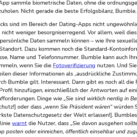
e App sammle biometrische Daten, ohne die ordnungs
holen. Nicht gerade die beste Erfolgsbilanz, Bumble.
ks sind im Bereich der Dating-Apps nicht ungewöhnlic
s nicht weniger besorgniserregend. Vor allem, weil di
e persönliche Daten sammeln können – wie Ihre sexuelle
Standort. Dazu kommen noch die Standard-Kontoinfor
esse, Name und Telefonnummer. Bumble kann auch Ihr
ammeln, wenn Sie die
Fotoverifizierung
nutzen. Und Sie 
Teilen dieser Informationen als „ausdrückliche Zustimm
ch Bumble gilt. Interessant. Dann gibt es noch all die
 Profil hinzufügen, einschließlich der Antworten auf e
fforderungen. Dinge wie
„Sie sind wirklich nerdig in B
chutz!] oder dass
„wenn Sie Präsident wären“
würden S
rkste Datenschutzgesetz der Welt erlassen!]. Bumbles
linie
warnt
die Nutzer, dass
„Sie davon ausgehen sollte
p posten oder einreichen, öffentlich einsehbar und zugä