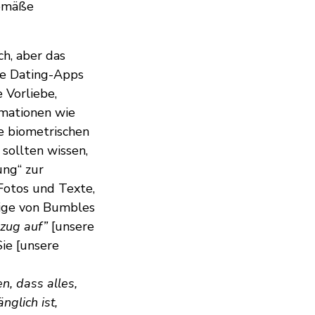
gemäße
h, aber das
ese Dating-Apps
 Vorliebe,
mationen wie
e biometrischen
sollten wissen,
ung“ zur
 Fotos und Texte,
inige von Bumbles
ezug auf”
[unsere
ie [unsere
n, dass alles,
nglich ist,