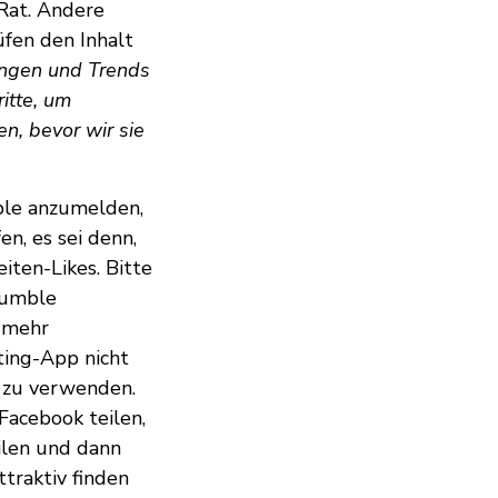
Rat. Andere
üfen den Inhalt
ngen und Trends
itte, um
n, bevor wir sie
ble anzumelden,
en, es sei denn,
iten-Likes. Bitte
Bumble
l mehr
ting-App nicht
 zu verwenden.
Facebook teilen,
ilen und dann
traktiv finden