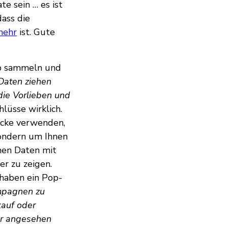
te sein … es ist
dass die
mehr
ist. Gute
App sammeln und
Daten ziehen
die Vorlieben und
lüsse wirklich.
ecke verwenden,
sondern um Ihnen
chen Daten mit
r zu zeigen.
haben ein Pop-
ampagnen zu
kauf oder
er angesehen