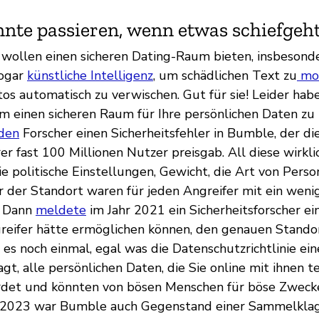
nte passieren, wenn etwas schiefgeh
 wollen einen sicheren Dating-Raum bieten, insbesonde
sogar
künstliche Intelligenz
, um schädlichen Text zu
mod
os automatisch zu verwischen. Gut für sie! Leider habe
um einen sicheren Raum für Ihre persönlichen Daten zu 
den
Forscher einen Sicherheitsfehler in Bumble, der di
er fast 100 Millionen Nutzer preisgab. All diese wirkli
e politische Einstellungen, Gewicht, die Art von Perso
r der Standort waren für jeden Angreifer mit ein wen
. Dann
meldete
im Jahr 2021 ein Sicherheitsforscher ei
reifer hätte ermöglichen können, den genauen Stando
 es noch einmal, egal was die Datenschutzrichtlinie ein
, alle persönlichen Daten, die Sie online mit ihnen tei
hrdet und könnten von bösen Menschen für böse Zwec
 2023 war Bumble auch Gegenstand einer Sammelkla