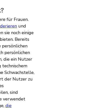
t?
re für Frauen.
erieren
und
n sie noch einige
bieten. Bereits
e persönlichen
ch persönlichen
n, die ein Nutzer
ig technischem
ne Schwachstelle,
rt der Nutzer zu
es
len, sind
ke verwendet
ge,
die