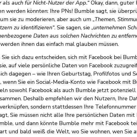
 als auch für Nicht-Nutzer der App.“
Okay, dann, guter 
en werden könnten: Ihre PNs! Bumble sagt, sie überpr
 um sie zu moderieren, aber auch um „
Themen, Stimmu
zern zu identifizieren“
. Sie sagen, sie „
unternehmen Schr
nenbezogene Daten aus solchen Nachrichten zu entferne
werden ihnen das einfach mal glauben müssen.
ie sich dazu entscheiden, sich mit Facebook bei Bum
ie, auf viele persönliche Daten von Facebook zuzugreif
sich dagegen – wie Ihren Geburtstag, Profilfotos und Se
n, wenn Sie ein Social-Media-Konto wie Facebook mit 
eln sowohl Facebook als auch Bumble jetzt potenziel
usammen. Deshalb empfehlen wir den Nutzern, Ihre Da
 verknüpfen, sondern stattdessen Ihre Telefonnummer
agt, Sie müssen nicht alle Ihre persönlichen Daten mit 
mble, und dann könnte Bumble mehr mit Facebook te
bart und bald weiß die Welt, wo Sie wohnen, wen Sie at