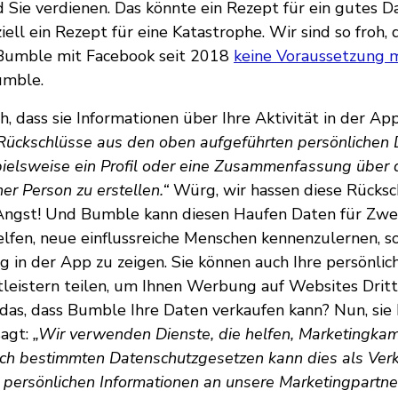
 Sie verdienen. Das könnte ein Rezept für ein gutes Da
ell ein Rezept für eine Katastrophe. Wir sind so froh, 
Bumble mit Facebook seit 2018
keine Voraussetzung 
umble.
, dass sie Informationen über Ihre Aktivität in der 
Rückschlüsse aus den oben aufgeführten persönlichen 
ielsweise ein Profil oder eine Zusammenfassung über 
er Person zu erstellen.“
Würg, wir hassen diese Rücksch
Angst! Und Bumble kann diesen Haufen Daten für Zw
helfen, neue einflussreiche Menschen kennenzulernen, 
 in der App zu zeigen. Sie können auch Ihre persönli
leistern teilen, um Ihnen Werbung auf Websites Dritte
as, dass Bumble Ihre Daten verkaufen kann? Nun, sie 
sagt:
„Wir verwenden Dienste, die helfen, Marketingk
ch bestimmten Datenschutzgesetzen kann dies als Ver
 persönlichen Informationen an unsere Marketingpartn