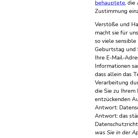
behauptete
, di
Zustimmung einzu
Verstöße und Hac
macht sie für un
so viele sensibl
Geburtstag und 
Ihre E-Mail-Adr
Informationen s
dass allein das 
Verarbeitung dur
die Sie zu Ihrem
entzückenden Au
Antwort: Datens
Antwort: das stä
Datenschutzricht
was Sie in der Ap