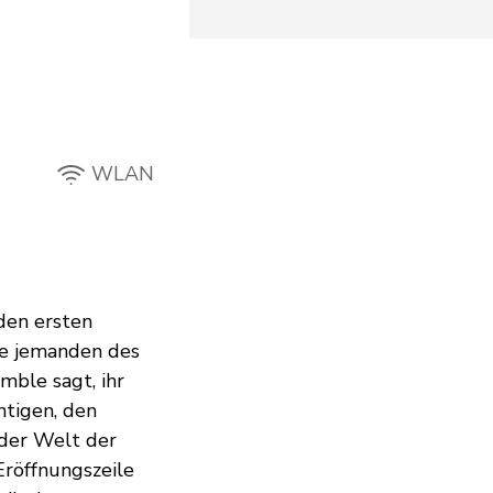
WLAN
 den ersten
ie jemanden des
mble sagt, ihr
htigen, den
 der Welt der
Eröffnungszeile