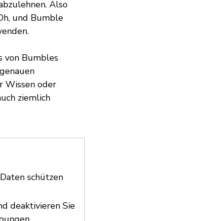
 abzulehnen. Also
! Oh, und Bumble
wenden.
ns von Bumbles
n genauen
hr Wissen oder
uch ziemlich
 Daten schützen
d deaktivieren Sie
ebungen.