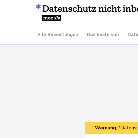
Datenschutz nicht inb
Mozilla
Alle Bewertungen
Das beste von
Dati
Warnung
: *Datensc