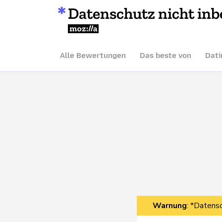
Datenschutz nicht inb
Mozilla
Alle Bewertungen
Das beste von
Dati
Warnung
: *Datensc