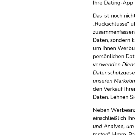
Ihre Dating-App 
Das ist noch nic
„Rückschlüsse“ üb
zusammenfassen. 
Daten, sondern k
um Ihnen Werbun
persönlichen Dat
verwenden Dienst
Datenschutzgeset
unseren Marketi
den Verkauf Ihrer
Daten. Lehnen Si
Neben Werbeanze
einschließlich Ih
und Analyse, um 
testen
“. Hmm. Ba