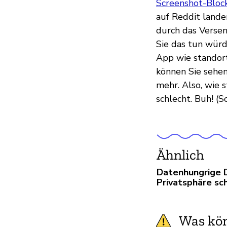
Screenshot-Bloc
auf Reddit landen
durch das Versen
Sie das tun würd
App wie standor
können Sie sehen
mehr. Also, wie s
schlecht. Buh! (S
Ähnlich
Datenhungrige D
Privatsphäre sc
Was kön