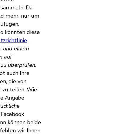
e sammeln. Da
nd mehr, nur um
zufügen,
oo könnten diese
zrichtlinie
n und einem
n auf
 zu überprüfen,
bt auch Ihre
en, die von
 zu teilen. Wie
ie Angabe
ückliche
t Facebook
ann können beide
ehlen wir Ihnen,