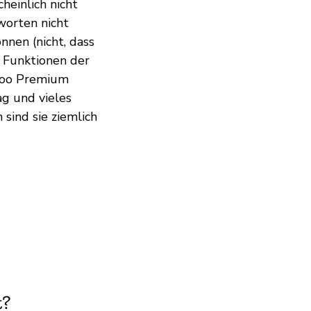
heinlich nicht
tworten nicht
nen (nicht, dass
 Funktionen der
adoo Premium
ag und vieles
 sind sie ziemlich
t?