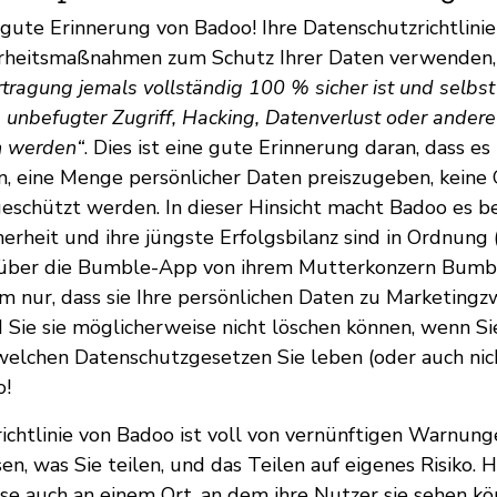
e gute Erinnerung von Badoo! Ihre Datenschutzrichtlinie
erheitsmaßnahmen zum Schutz Ihrer Daten verwenden,
tragung jemals vollständig 100 % sicher ist und selbst
s unbefugter Zugriff, Hacking, Datenverlust oder ander
n werden“
. Dies ist eine gute Erinnerung daran, dass es
rn, eine Menge persönlicher Daten preiszugeben, keine 
geschützt werden. In dieser Hinsicht macht Badoo es be
herheit und ihre jüngste Erfolgsbilanz sind in Ordnung
 über die Bumble-App von ihrem Mutterkonzern Bumbl
 nur, dass sie Ihre persönlichen Daten zu Marketing
Sie sie möglicherweise nicht löschen können, wenn Si
elchen Datenschutzgesetzen Sie leben (oder auch nich
o!
ichtlinie von Badoo ist voll von vernünftigen Warnung
, was Sie teilen, und das Teilen auf eigenes Risiko. H
iese auch an einem Ort, an dem ihre Nutzer sie sehen kö