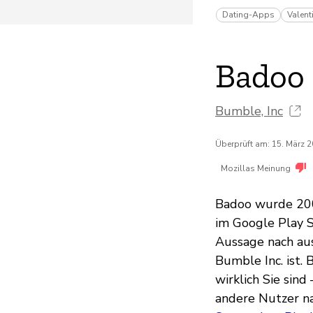
Dating-Apps
Valent
Badoo
Bumble, Inc
Überprüft am: 15. März 
Mozillas Meinung
Badoo wurde 200
im Google Play S
Aussage nach aus
Bumble Inc. ist.
wirklich Sie sin
andere Nutzer na