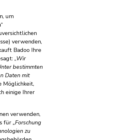
en, um
n“
versichtlichen
üsse) verwenden,
auft Badoo Ihre
sagt: „
Wir
Unter bestimmten
en Daten mit
 Möglichkeit,
h einige Ihrer
onen verwenden,
os für
„Forschung
hnologien zu
ungsbehörden