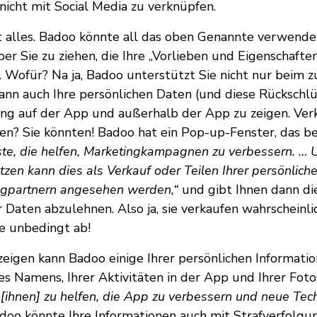
nicht mit Social Media zu verknüpfen.
ht alles. Badoo könnte all das oben Genannte verwend
er Sie zu ziehen, die Ihre „Vorlieben und Eigenschafte
Wofür? Na ja, Badoo unterstützt Sie nicht nur beim zu
ann auch Ihre persönlichen Daten (und diese Rückschl
g auf der App und außerhalb der App zu zeigen. Verk
en? Sie könnten! Badoo hat ein Pop-up-Fenster, das be
e, die helfen, Marketingkampagnen zu verbessern. … 
zen kann dies als Verkauf oder Teilen Ihrer persönlich
ngpartnern angesehen werden,“
und gibt Ihnen dann die
 Daten abzulehnen. Also ja, sie verkaufen wahrscheinlic
e unbedingt ab!
igen kann Badoo einige Ihrer persönlichen Informati
res Namens, Ihrer Aktivitäten in der App und Ihrer Fot
[ihnen] zu helfen, die App zu verbessern und neue Tec
doo könnte Ihre Informationen auch mit Strafverfolg