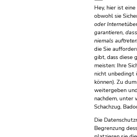
Hey, hier ist ein
obwohl sie Sich
oder Internetüber
garantieren, das
niemals auftrete
die Sie aufforde
gibt, dass diese 
meisten: Ihre Sic
nicht unbedingt
können). Zu dumm
weitergeben und 
nachdem, unter w
Schachzug, Bado
Die Datenschutzr
Begrenzung dessen
platzieren sie d