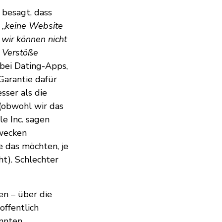
 besagt, dass
 „
keine Website
 wir können nicht
e Verstöße
 bei Dating-Apps,
Garantie dafür
sser als die
 (obwohl wir das
e Inc. sagen
zwecken
e das möchten, je
t). Schlechter
en – über die
offentlich
nnten.