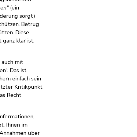
ben“
(ein
nderung sorgt)
schützen, Betrug
ützen. Diese
ganz klar ist,
 auch mit
en“. Das ist
hern einfach sein
letzter Kritikpunkt
das Recht
nformationen,
t, Ihnen im
s Annahmen über