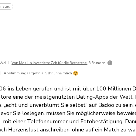
instag
2024
|
|
Von Mozilla investierte Zeit für die Recherche:
8 Stunden
|
Abstimmungsergebnis:
Sehr unheimlich
6 ins Leben gerufen und ist mit über 100 Millionen D
tore eine der meistgenutzten Dating-Apps der Welt. Es
, „echt und unverblümt Sie selbst“ auf Badoo zu sein, 
 Bevor Sie loslegen, müssen Sie möglicherweise beweise
d – mit einer Telefonnummer und Fotobestätigung. Dan
ch Herzenslust anschreiben, ohne auf ein Match zu war