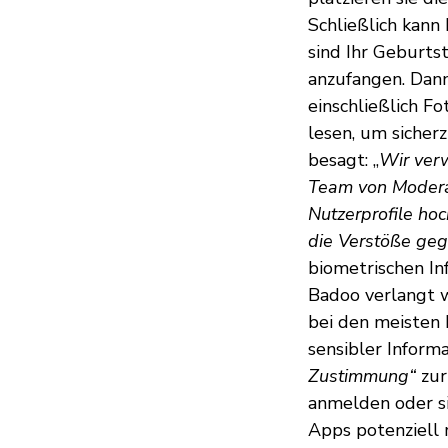
Schließlich kan
sind Ihr Geburts
anzufangen. Dann 
einschließlich F
lesen, um sicherz
besagt: „
Wir ver
Team von Moderat
Nutzerprofile ho
die Verstöße ge
biometrischen In
Badoo verlangt w
bei den meisten 
sensibler Informa
Zustimmung“
zur
anmelden oder si
Apps potenziell 