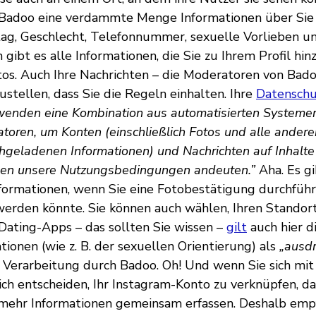
n Badoo eine verdammte Menge Informationen über Si
tag, Geschlecht, Telefonnummer, sexuelle Vorlieben u
gibt es alle Informationen, die Sie zu Ihrem Profil hin
otos. Auch Ihre Nachrichten – die Moderatoren von Bad
ustellen, dass Sie die Regeln einhalten. Ihre
Datenschut
wenden eine Kombination aus automatisierten Systeme
oren, um Konten (einschließlich Fotos und alle andere
chgeladenen Informationen) und Nachrichten auf Inhalte
gen unsere Nutzungsbedingungen andeuten.”
Aha. Es gi
formationen, wenn Sie eine Fotobestätigung durchführ
erden könnte. Sie können auch wählen, Ihren Standort
Dating-Apps – das sollten Sie wissen –
gilt
auch hier d
tionen (wie z. B. der sexuellen Orientierung) als
„ausdr
 Verarbeitung durch Badoo. Oh! Und wenn Sie sich mi
ch entscheiden, Ihr Instagram-Konto zu verknüpfen, d
mehr Informationen gemeinsam erfassen. Deshalb empf