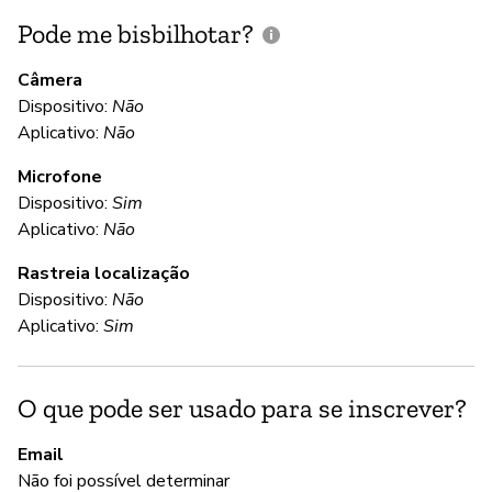
Pode me bisbilhotar?
E
p
Câmera
Dispositivo:
Não
S
Aplicativo:
Não
Microfone
C
Dispositivo:
Sim
Aplicativo:
Não
S
Rastreia localização
Us
Dispositivo:
Não
Aplicativo:
Sim
S
O que pode ser usado para se inscrever?
Nã
Email
Th
Não foi possível determinar
re