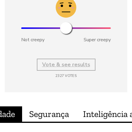
Not creepy
Super creepy
Vote & see results
2327
VOTES
dade
Segurança
Inteligência a