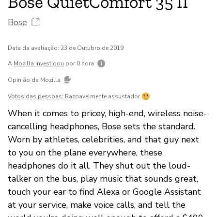
Bose QuietComfort 35 II
Bose
Data da avaliação: 23 de Outubro de 2019
A
Mozilla investigou
por 0 hora
Opinião da Mozilla
Votos das pessoas:
Razoavelmente assustador
When it comes to pricey, high-end, wireless noise-
cancelling headphones, Bose sets the standard.
Worn by athletes, celebrities, and that guy next
to you on the plane everywhere, these
headphones do it all. They shut out the loud-
talker on the bus, play music that sounds great,
touch your ear to find Alexa or Google Assistant
at your service, make voice calls, and tell the