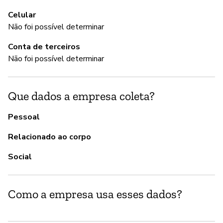
Celular
Não foi possível determinar
A
Conta de terceiros
S
Não foi possível determinar
Do
Que dados a empresa coleta?
G
Pessoal
S
Relacionado ao corpo
Is
Social
vu
Como a empresa usa esses dados?
P
S