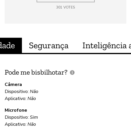
301
VOTES
dade
Segurança
Inteligência a
Pode me bisbilhotar?
E
p
Câmera
Dispositivo:
Não
S
Aplicativo:
Não
Microfone
C
Dispositivo:
Sim
Aplicativo:
Não
S