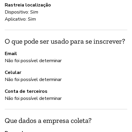
Rastreia localização
Us
Dispositivo:
Sim
Aplicativo:
Sim
S
O que pode ser usado para se inscrever?
Nã
Email
Th
Não foi possível determinar
re
Celular
Não foi possível determinar
A
Conta de terceiros
S
Não foi possível determinar
Do
Que dados a empresa coleta?
G