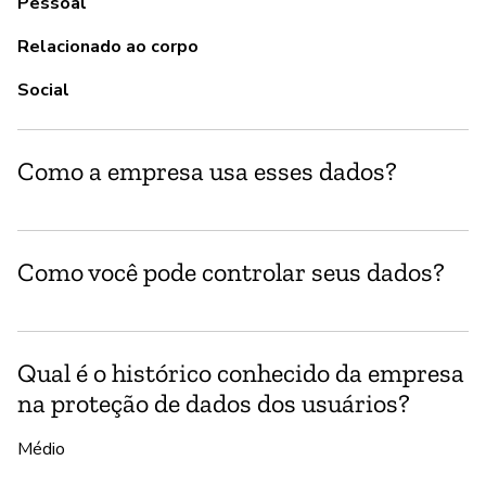
Pessoal
S
Relacionado ao corpo
Is
Social
vu
Como a empresa usa esses dados?
P
S
Como você pode controlar seus dados?
Do
Qual é o histórico conhecido da empresa
na proteção de dados dos usuários?
Médio