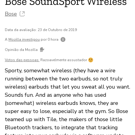
Bose SoundSport Wireless
Bose
Data da avaliação: 23 de Outubro de 2019
A
Mozilla investigou
por 0 hora
Opinião da Mozilla
Votos das pessoas:
Razoavelmente assustador
Sporty, somewhat wireless (they have a wire
running between the two earbuds, so not truly
wireless) earbuds that let you sweat all you want.
Sounds fun. And as anyone who has used
(somewhat) wireless earbuds knows, they are
super easy to lose, especially at the gym. So Bose
teamed up with Tile, the makers of those little
Bluetooth trackers, to integrate that tracking