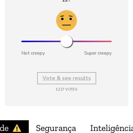
Not creepy
Super creepy
Vote & see results
1227
VOTES
ade
Segurança
Inteligência