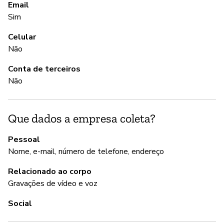
Email
te
Sim
ap
Celular
Não
A
Conta de terceiros
S
Não
G
Que dados a empresa coleta?
S
Pessoal
Nome, e-mail, número de telefone, endereço
Pa
um
Relacionado ao corpo
s
Gravações de vídeo e voz
Social