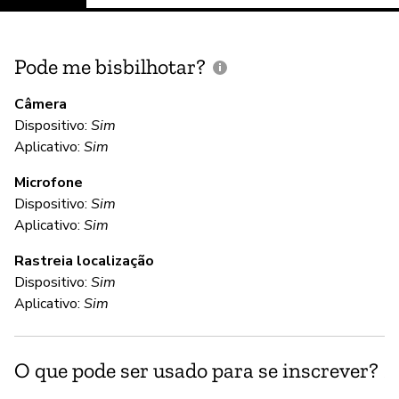
Pode me bisbilhotar?
E
p
Câmera
Dispositivo:
Sim
S
Aplicativo:
Sim
Microfone
C
Dispositivo:
Sim
Aplicativo:
Sim
S
Rastreia localização
Dispositivo:
Sim
S
Aplicativo:
Sim
S
O que pode ser usado para se inscrever?
A 
lo