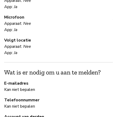
Apparaat:
Nee
O
App:
Ja
Microfoon
V
Apparaat:
Nee
App:
Ja
Ka
Volgt locatie
We
Apparaat:
Nee
en
App:
Ja
th
in
Wat is er nodig om u aan te melden?
S
E-mailadres
Kan niet bepalen
Ka
Telefoonnummer
Kan niet bepalen
B
Account van derden