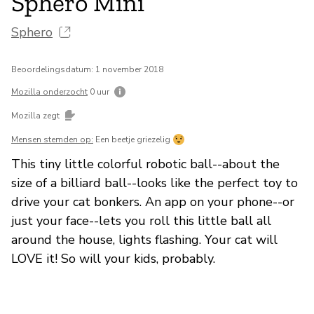
Sphero Mini
Sphero
Beoordelingsdatum: 1 november 2018
Mozilla onderzocht
0 uur
Mozilla zegt
Mensen stemden op:
Een beetje griezelig
This tiny little colorful robotic ball--about the
size of a billiard ball--looks like the perfect toy to
drive your cat bonkers. An app on your phone--or
just your face--lets you roll this little ball all
around the house, lights flashing. Your cat will
LOVE it! So will your kids, probably.