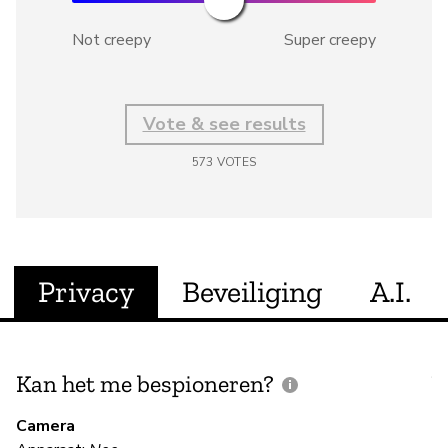
Not creepy
Super creepy
Vote & see results
573
VOTES
Privacy
Beveiliging
A.I.
Kan het me bespioneren?
V
m
Camera