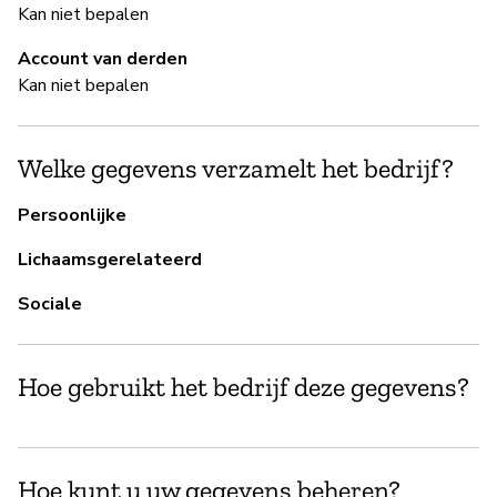
Kan niet bepalen
B
Account van derden
Ja
Kan niet bepalen
B
Welke gegevens verzamelt het bedrijf?
Ja
Persoonlijke
Lichaamsgerelateerd
P
Sociale
Ja
Hoe gebruikt het bedrijf deze gegevens?
Hoe kunt u uw gegevens beheren?