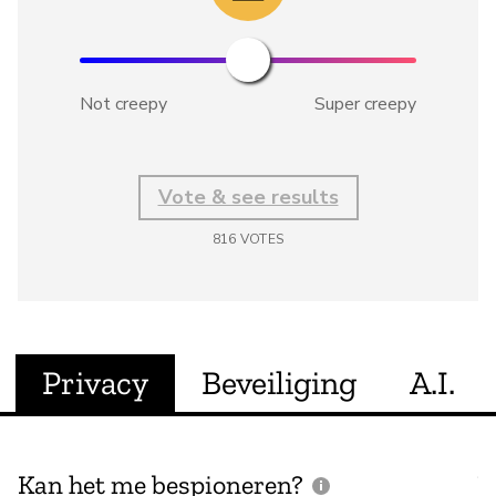
Not creepy
Super creepy
Vote & see results
816
VOTES
Privacy
Beveiliging
A.I.
Kan het me bespioneren?
V