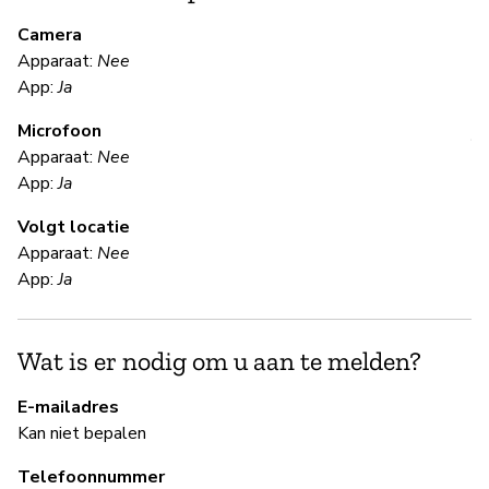
m
Camera
Apparaat:
Nee
O
App:
Ja
Microfoon
V
Apparaat:
Nee
App:
Ja
Ka
Volgt locatie
We
Apparaat:
Nee
en
App:
Ja
th
in
Wat is er nodig om u aan te melden?
S
E-mailadres
Kan niet bepalen
Ka
Telefoonnummer