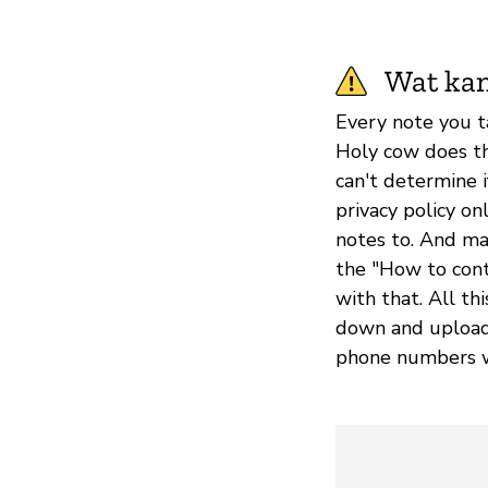
Wat kan
Every note you t
Holy cow does th
can't determine 
privacy policy on
notes to. And ma
the "How to conta
with that. All th
down and upload i
phone numbers wo