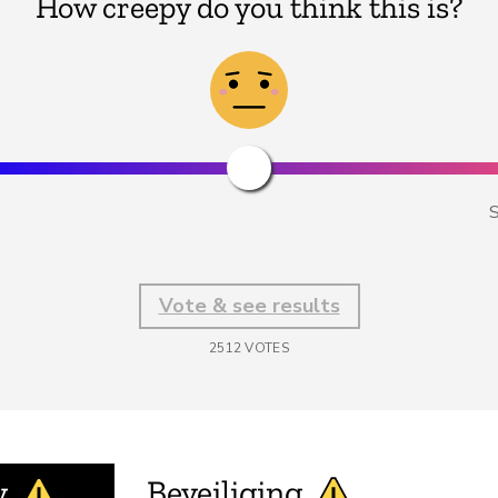
How creepy do you think this is?
S
Vote & see results
2512
VOTES
y
Beveiliging