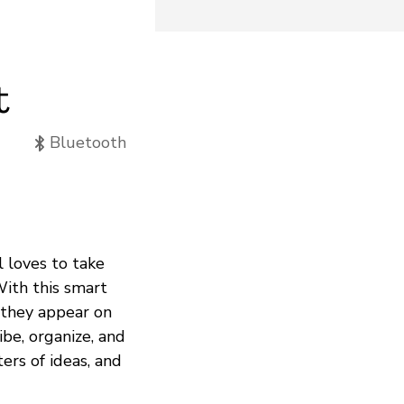
t
Bluetooth
l loves to take
With this smart
 they appear on
be, organize, and
ters of ideas, and