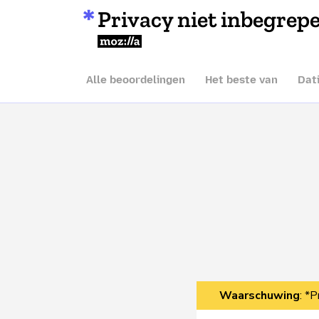
Privacy niet inbegrep
Mozilla
Alle beoordelingen
Het beste van
Dat
Waarschuwing
: *P