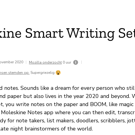
ine Smart Writing Se
november 2020
|
|
Mozilla onderzocht
0 uur
nsen stemden op:
Supergriezelig
ed notes. Sounds like a dream for every person who stil
nd paper but also lives in the year 2020 and beyond. 
t, you write notes on the paper and BOOM, like magic
e Moleskine Notes app where you can then edit, transcri
y for note takers, list makers, doodlers, scribblers, jot
late night brainstormers of the world.