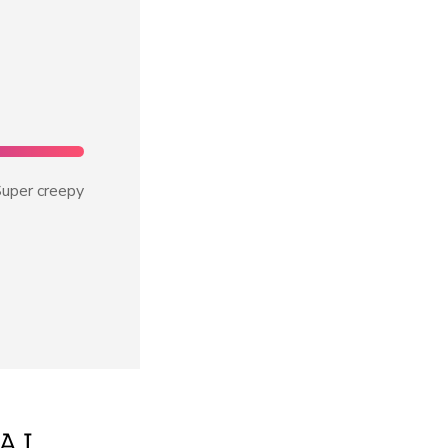
uper creepy
A.I.