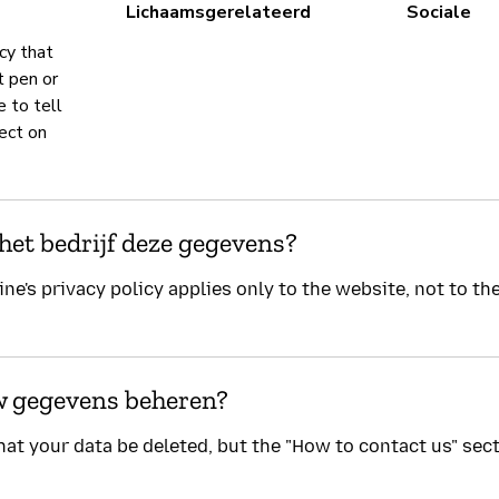
Lichaamsgerelateerd
Sociale
cy that
t pen or
 to tell
ect on
het bedrijf deze gegevens?
e's privacy policy applies only to the website, not to th
w gegevens beheren?
hat your data be deleted, but the "How to contact us" sect