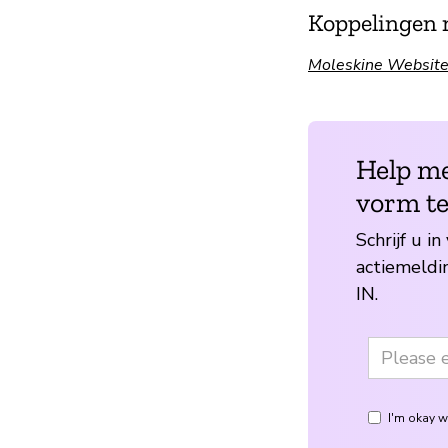
Koppelingen 
Moleskine Website 
Help me
vorm te
Schrijf u i
actiemeldi
IN.
I'm okay w