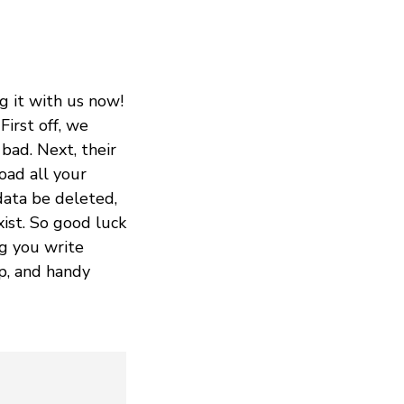
g it with us now!
irst off, we
bad. Next, their
oad all your
data be deleted,
xist. So good luck
ng you write
ip, and handy