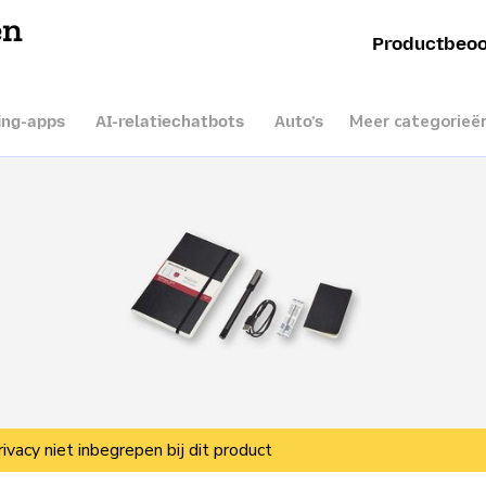
en
Productbeoo
Meer categorieë
ing-apps
AI-relatiechatbots
Auto’s
rivacy niet inbegrepen bij dit product