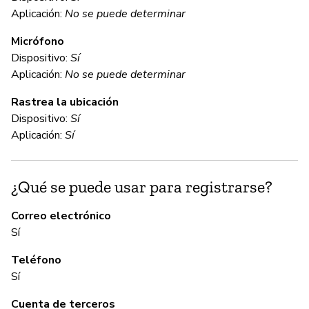
Sí
Aplicación:
No se puede determinar
Micrófono
C
Dispositivo:
Sí
Aplicación:
No se puede determinar
Sí
Rastrea la ubicación
Dispositivo:
Sí
C
Aplicación:
Sí
Sí
¿Qué se puede usar para registrarse?
A
Correo electrónico
Sí
Sí
Teléfono
Sí
G
Cuenta de terceros