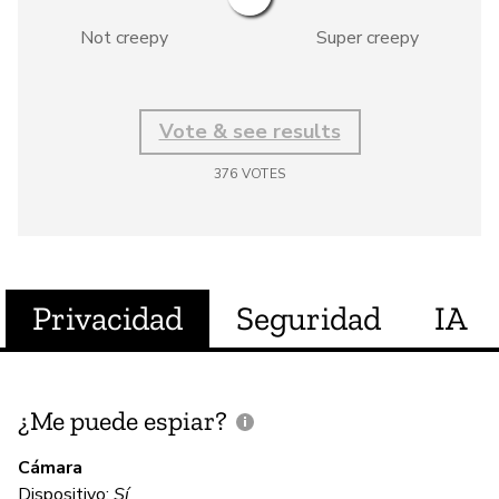
Not creepy
Super creepy
Vote & see results
376
VOTES
Privacidad
Seguridad
IA
¿Me puede espiar?
¿
e
Cámara
Dispositivo:
Sí