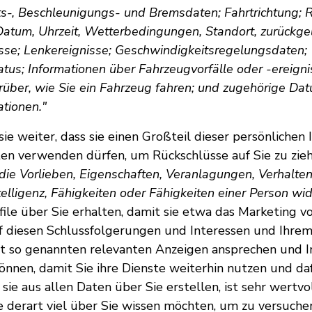
s-, Beschleunigungs- und Bremsdaten; Fahrtrichtung; Re
Datum, Uhrzeit, Wetterbedingungen, Standort, zurückge
se; Lenkereignisse; Geschwindigkeitsregelungsdaten;
atus; Informationen über Fahrzeugvorfälle oder -ereign
rüber, wie Sie ein Fahrzeug fahren; und zugehörige Da
ationen."
ie weiter, dass sie einen Großteil dieser persönlichen
en verwenden dürfen, um Rückschlüsse auf Sie zu zie
s die Vorlieben, Eigenschaften, Veranlagungen, Verhalte
telligenz, Fähigkeiten oder Fähigkeiten einer Person wid
file über Sie erhalten, damit sie etwa das Marketing v
uf diesen Schlussfolgerungen und Interessen und Ihre
it so genannten relevanten Anzeigen ansprechen und In
können, damit Sie ihre Dienste weiterhin nutzen und da
s sie aus allen Daten über Sie erstellen, ist sehr wertvol
ie derart viel über Sie wissen möchten, um zu versuche