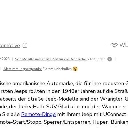
WL
tomotive
t 2023
|
|
Von Mozilla investierte Zeit für die Recherche:
24 Stunden
|
Abstimmungsergebnis:
Extrem unheimlich
onische amerikanische Automarke, die für ihre robuste
 ersten Jeeps rollten in den 1940er Jahren auf die Stra
abseits der Straße. Jeep-Modelle sind der Wrangler, 
de, der funky Halb-SUV Gladiator und der Wagoneer v
 Sie alle
Remote-Dinge
mit Ihrem Jeep mit UConnect
ote-Start/Stopp, Sperren/Entsperren, Hupen, Blinken