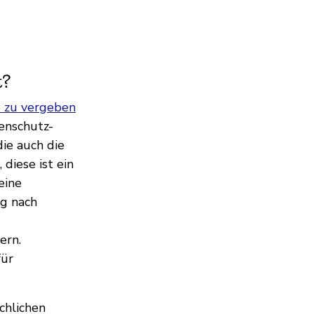
t?
e zu vergeben
enschutz-
ie auch die
diese ist ein
eine
ng nach
ern.
für
chlichen