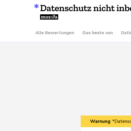
Datenschutz nicht inb
Mozilla
Alle Bewertungen
Das beste von
Dati
Warnung
: *Datensc