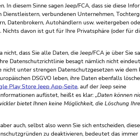
n. In diesem Sinne sagen Jeep/FCA, dass sie diese Info
 Dienstleistern, verbundenen Unternehmen, Tochterge
rn, Datenbrokern, Autohändlern usw. weitergeben ode
 Nichts davon ist gut für Ihre Privatsphäre (oder für di
a nicht, dass Sie alle Daten, die Jeep/FCA je über Sie 
hre Datenschutzrichtlinie besagt nämlich nicht eindeut
e nicht unter strengen Datenschutzgesetzen wie dem k
ropäischen DSGVO leben, ihre Daten ebenfalls lösche
le Play Store Jeep App-Seite
, auf der Jeep seine
nformationen auflistet, heißt es klar:
„Daten können nic
ckler bietet Ihnen keine Möglichkeit, die Löschung Ihr
 aber auch, selbst also wenn Sie sich entscheiden, die
nschutzgründen zu deaktivieren, bedeutet das immer n