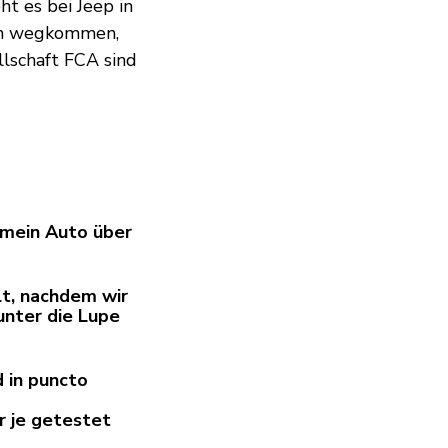
t es bei Jeep in
lem wegkommen,
llschaft FCA sind
mein Auto über
t, nachdem wir
unter die Lupe
nd in puncto
r je getestet