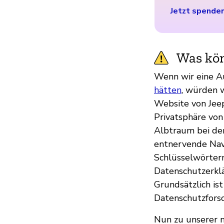
Jetzt spende
Was kön
Wenn wir eine A
hätten
, würden 
Website von Jee
Privatsphäre von
Albtraum bei der
entnervende Navi
Schlüsselwörtern
Datenschutzerklä
Grundsätzlich is
Datenschutzforsc
Nun zu unserer n