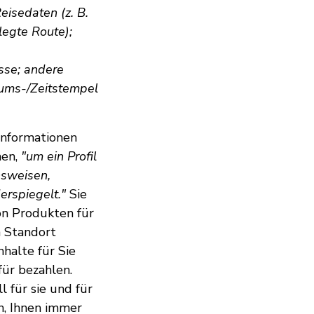
isedaten (z. B.
legte Route);
isse; andere
tums-/Zeitstempel
 Informationen
hen,
"um ein Profil
nsweisen,
erspiegelt."
Sie
on Produkten für
m Standort
halte für Sie
für bezahlen.
l für sie und für
n, Ihnen immer