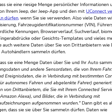
ss sie eine riesige Menge persönlicher Informationen 
on Ihrem Jeep, der Jeep-App und den mit
UConnect v
n dürfen,
wenn Sie sie verwenden. Also viele Daten wi
isierung, Fahrzeugidentifikationsnummer (VIN), Führ
dliche Kennungen, Browserverlauf, Suchverlauf, biom
ingerabdrücke oder Gesichts-Templates und vieles me
sie auch weitere Daten über Sie von Drittanbietern wie
d Autohändlern sammeln dürfen.
dass sie eine Menge Daten über Sie und Ihr Auto samm
ungsdaten und andere Sensordaten, die von Ihrem Fahr
nd Ereignisdaten, die in Verbindung mit bestimmten Co
für autonomes Fahren und abgelenkte Fahrer) generier
n von Drittanbietern, die Sie mit Ihrem Connected Serv
 Amazon Alexa), und Bilder, die in Verbindung mit
aufzeichnungen aufgenommen wurden."
Dann gibt es a
gen, dass sie sie über Sie sammeln dürfen. Daten wie