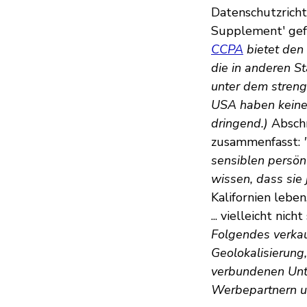
Datenschutzrichtl
Supplement' ge
CCPA
bietet den
die in anderen S
unter dem streng
USA haben keiner
dringend.)
Abschni
zusammenfasst:
sensiblen persön
wissen, dass sie 
Kalifornien leben
... vielleicht nic
Folgendes verka
Geolokalisierung
verbundenen Unt
Werbepartnern u