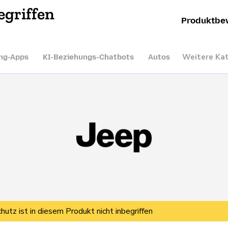
egriffen
Produktbe
Weitere Ka
ng-Apps
KI-Beziehungs-Chatbots
Autos
hutz ist in diesem Produkt nicht inbegriffen