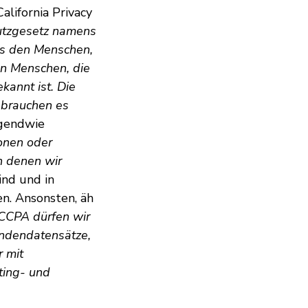
alifornia Privacy
hutzgesetz namens
ls den Menschen,
en Menschen, die
kannt ist. Die
 brauchen es
rgendwie
ionen oder
n denen wir
ind und in
en. Ansonsten, äh
 CCPA dürfen wir
ndendatensätze,
r mit
ting- und