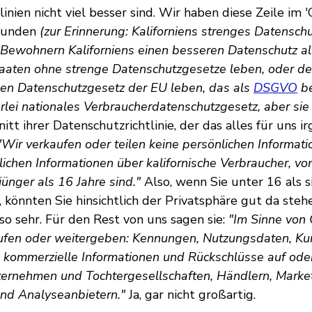
inien nicht viel besser sind. Wir haben diese Zeile im 'C
funden
(zur Erinnerung: Kaliforniens strenges Datensc
 Bewohnern Kaliforniens einen besseren Datenschutz a
taaten ohne strenge Datenschutzgesetze leben, oder d
en Datenschutzgesetz der EU leben, das als
DSGVO
be
lei nationales Verbraucherdatenschutzgesetz, aber sie
tt ihrer Datenschutzrichtlinie, der das alles für uns i
"Wir verkaufen oder teilen keine persönlichen Informat
lichen Informationen über kalifornische Verbraucher, vo
jünger als 16 Jahre sind."
Also, wenn Sie unter 16 als s
, könnten Sie hinsichtlich der Privatsphäre gut da steh
ht so sehr. Für den Rest von uns sagen sie:
"Im Sinne von
ufen oder weitergeben: Kennungen, Nutzungsdaten, Ku
, kommerzielle Informationen und Rückschlüsse auf ode
ernehmen und Tochtergesellschaften, Händlern, Marke
nd Analyseanbietern."
Ja, gar nicht großartig.