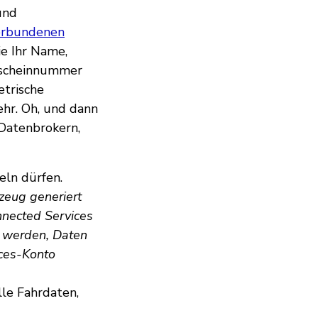
und
erbundenen
e Ihr Name,
erscheinnummer
etrische
hr. Oh, und dann
 Datenbrokern,
eln dürfen.
zeug generiert
nnected Services
t werden, Daten
ices-Konto
lle Fahrdaten,