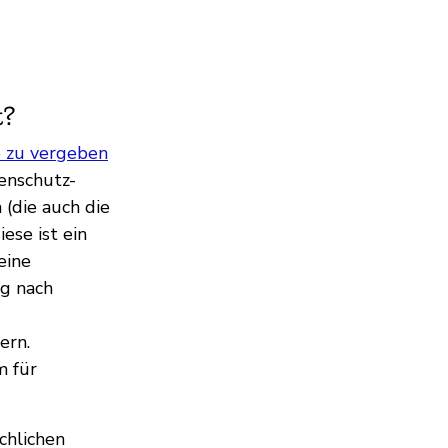
t?
e zu vergeben
enschutz-
(die auch die
ese ist ein
eine
ng nach
ern.
m für
chlichen