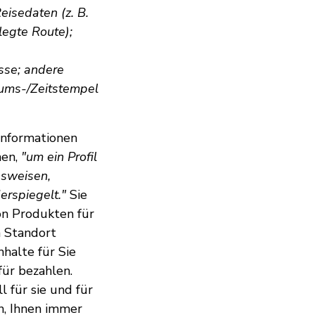
isedaten (z. B.
legte Route);
isse; andere
tums-/Zeitstempel
 Informationen
hen,
"um ein Profil
nsweisen,
erspiegelt."
Sie
on Produkten für
m Standort
halte für Sie
für bezahlen.
l für sie und für
n, Ihnen immer