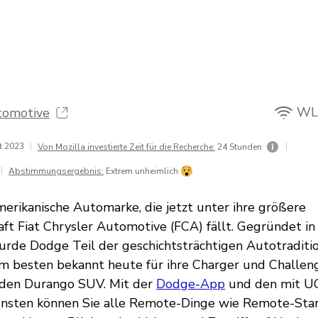
WL
tomotive
t 2023
|
|
Von Mozilla investierte Zeit für die Recherche:
24 Stunden
|
Abstimmungsergebnis:
Extrem unheimlich
merikanische Automarke, die jetzt unter ihre größere
ft Fiat Chrysler Automotive (FCA) fällt. Gegründet in
rde Dodge Teil der geschichtsträchtigen Autotradition
m besten bekannt heute für ihre Charger und Challen
 den Durango SUV. Mit der
Dodge-App
und den mit U
nsten können Sie alle Remote-Dinge wie Remote-Star