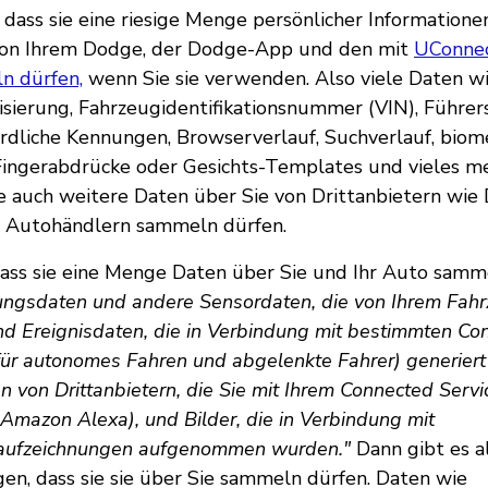
dass sie eine riesige Menge persönlicher Informatione
on Ihrem Dodge, der Dodge-App und den mit
UConne
n dürfen,
wenn Sie sie verwenden. Also viele Daten wi
isierung, Fahrzeugidentifikationsnummer (VIN), Führ
dliche Kennungen, Browserverlauf, Suchverlauf, biom
ingerabdrücke oder Gesichts-Templates und vieles me
sie auch weitere Daten über Sie von Drittanbietern wie
d Autohändlern sammeln dürfen.
dass sie eine Menge Daten über Sie und Ihr Auto samm
ungsdaten und andere Sensordaten, die von Ihrem Fahr
nd Ereignisdaten, die in Verbindung mit bestimmten Co
für autonomes Fahren und abgelenkte Fahrer) generier
n von Drittanbietern, die Sie mit Ihrem Connected Serv
 Amazon Alexa), und Bilder, die in Verbindung mit
aufzeichnungen aufgenommen wurden."
Dann gibt es a
gen, dass sie sie über Sie sammeln dürfen. Daten wie