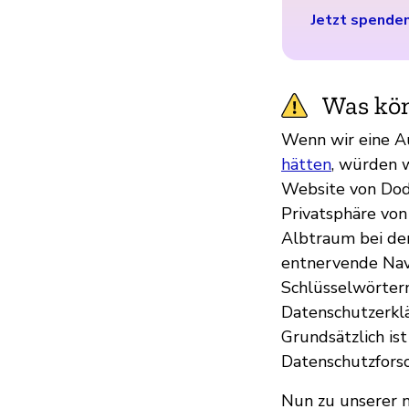
Jetzt spende
Was kön
Wenn wir eine A
hätten
, würden 
Website von Dod
Privatsphäre von 
Albtraum bei der
entnervende Navi
Schlüsselwörtern
Datenschutzerklä
Grundsätzlich is
Datenschutzforsc
Nun zu unserer n