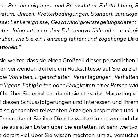
s-, Beschleunigungs- und Bremsdaten; Fahrtrichtung; Re
Datum, Uhrzeit, Wetterbedingungen, Standort, zurückge
se; Lenkereignisse; Geschwindigkeitsregelungsdaten;
atus; Informationen über Fahrzeugvorfälle oder -ereign
rüber, wie Sie ein Fahrzeug fahren; und zugehörige Da
ationen."
ie weiter, dass sie einen Großteil dieser persönlichen
en verwenden dürfen, um Rückschlüsse auf Sie zu zie
s die Vorlieben, Eigenschaften, Veranlagungen, Verhalte
telligenz, Fähigkeiten oder Fähigkeiten einer Person wid
file über Sie erhalten, damit sie etwa das Marketing v
uf diesen Schlussfolgerungen und Interessen und Ihre
it so genannten relevanten Anzeigen ansprechen und In
können, damit Sie ihre Dienste weiterhin nutzen und da
s sie aus allen Daten über Sie erstellen, ist sehr wertvol
ie derart viel über Sie wissen möchten, um zu versuche