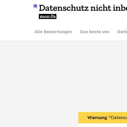
Datenschutz nicht inb
Mozilla
Alle Bewertungen
Das beste von
Dati
Warnung
: *Datensc