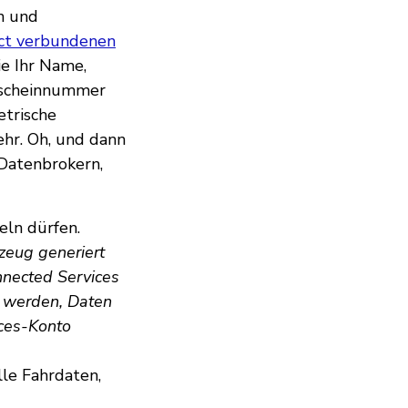
n und
ct verbundenen
e Ihr Name,
erscheinnummer
etrische
hr. Oh, und dann
 Datenbrokern,
eln dürfen.
zeug generiert
nnected Services
t werden, Daten
ices-Konto
lle Fahrdaten,