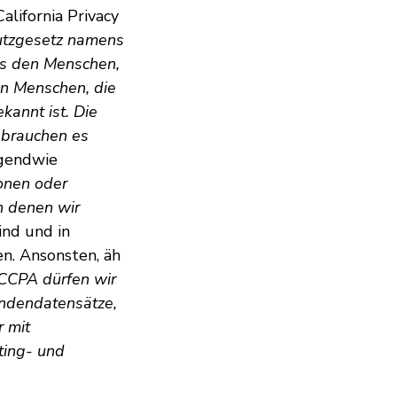
alifornia Privacy
hutzgesetz namens
ls den Menschen,
en Menschen, die
kannt ist. Die
 brauchen es
rgendwie
ionen oder
n denen wir
ind und in
en. Ansonsten, äh
 CCPA dürfen wir
ndendatensätze,
r mit
ting- und