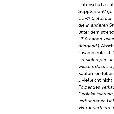
Datenschutzrichtl
Supplement' ge
CCPA
bietet den
die in anderen S
unter dem streng
USA haben keiner
dringend.)
Abschni
zusammenfasst:
sensiblen persön
wissen, dass sie 
Kalifornien leben
... vielleicht nic
Folgendes verka
Geolokalisierung
verbundenen Unt
Werbepartnern u