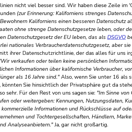
inien nicht viel besser sind. Wir haben diese Zeile im 'C
funden
(zur Erinnerung: Kaliforniens strenges Datensc
 Bewohnern Kaliforniens einen besseren Datenschutz a
taaten ohne strenge Datenschutzgesetze leben, oder d
en Datenschutzgesetz der EU leben, das als
DSGVO
be
lei nationales Verbraucherdatenschutzgesetz, aber sie
tt ihrer Datenschutzrichtlinie, der das alles für uns i
"Wir verkaufen oder teilen keine persönlichen Informat
lichen Informationen über kalifornische Verbraucher, vo
jünger als 16 Jahre sind."
Also, wenn Sie unter 16 als s
, könnten Sie hinsichtlich der Privatsphäre gut da steh
ht so sehr. Für den Rest von uns sagen sie:
"Im Sinne von
ufen oder weitergeben: Kennungen, Nutzungsdaten, Ku
, kommerzielle Informationen und Rückschlüsse auf ode
ernehmen und Tochtergesellschaften, Händlern, Marke
nd Analyseanbietern."
Ja, gar nicht großartig.