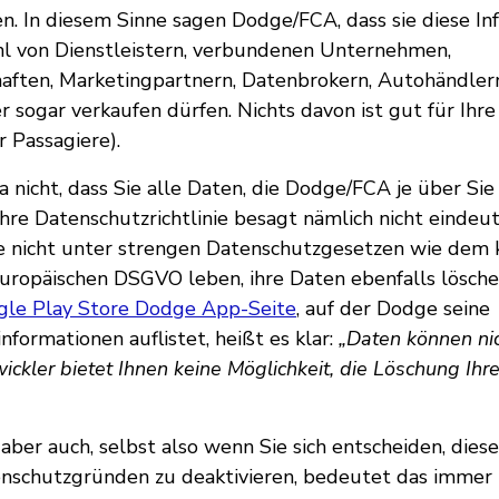
n. In diesem Sinne sagen Dodge/FCA, dass sie diese In
hl von Dienstleistern, verbundenen Unternehmen,
aften, Marketingpartnern, Datenbrokern, Autohändler
 sogar verkaufen dürfen. Nichts davon ist gut für Ihre
r Passagiere).
a nicht, dass Sie alle Daten, die Dodge/FCA je über Si
hre Datenschutzrichtlinie besagt nämlich nicht eindeut
e nicht unter strengen Datenschutzgesetzen wie dem k
ropäischen DSGVO leben, ihre Daten ebenfalls lösche
gle Play Store Dodge App-Seite
, auf der Dodge seine
nformationen auflistet, heißt es klar:
„Daten können nic
ckler bietet Ihnen keine Möglichkeit, die Löschung Ihr
 aber auch, selbst also wenn Sie sich entscheiden, die
nschutzgründen zu deaktivieren, bedeutet das immer n