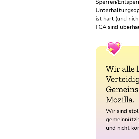
Sperren/Entsperr
Unterhaltungsopt
ist hart (und ni
FCA sind überhau
Wir alle 
Verteidig
Gemeins
Mozilla.
Wir sind stol
gemeinnützig
und nicht ko