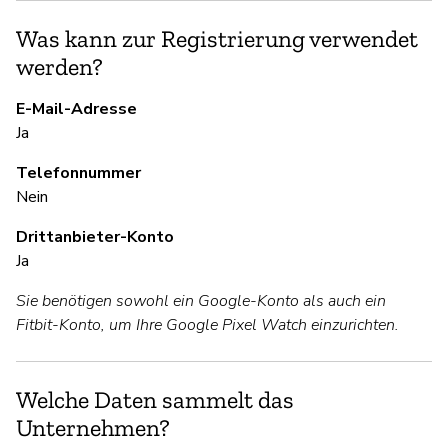
Ja
Was kann zur Registrierung verwendet
Um
werden?
wä
be
E-Mail-Adresse
Ja
S
Telefonnummer
Nein
Ja
Drittanbieter-Konto
Ja
U
Sie benötigen sowohl ein Google-Konto als auch ein
Ja
Fitbit-Konto, um Ihre Google Pixel Watch einzurichten.
D
Welche Daten sammelt das
Unternehmen?
Ja