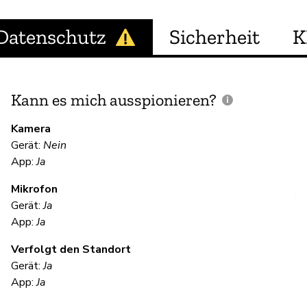
Datenschutz
Sicherheit
K
Kann es mich ausspionieren?
E
M
Kamera
Gerät:
Nein
Ja
App:
Ja
Mikrofon
V
Gerät:
Ja
App:
Ja
Ja
Verfolgt den Standort
Gerät:
Ja
S
App:
Ja