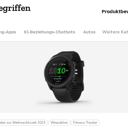
egriffen
Produktbe
Weitere Ka
ng-Apps
KI-Beziehungs-Chatbots
Autos
aden zur Weihnachtszeit 2023
Wearables
Fitness-Tracker