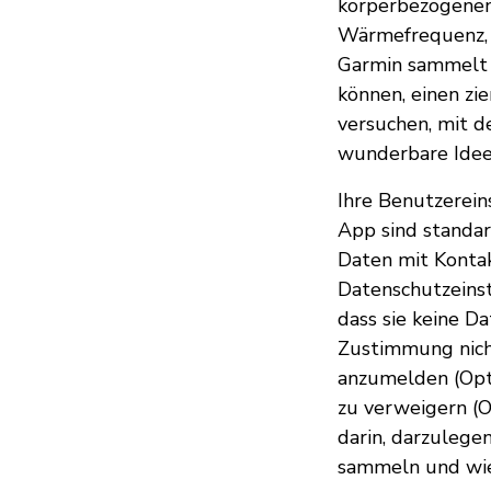
körperbezogenen 
Wärmefrequenz, 
Garmin sammelt z
können, einen zie
versuchen, mit d
wunderbare Idee
Ihre Benutzerein
App sind standard
Daten mit Kontak
Datenschutzeinst
dass sie keine D
Zustimmung nicht
anzumelden (Opt-
zu verweigern (Op
darin, darzulege
sammeln und wie