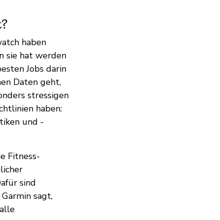
t?
twatch haben
en sie hat werden
besten Jobs darin
hen Daten geht,
onders stressigen
chtlinien haben:
tiken und -
ie Fitness-
licher
Dafür sind
. Garmin sagt,
alle