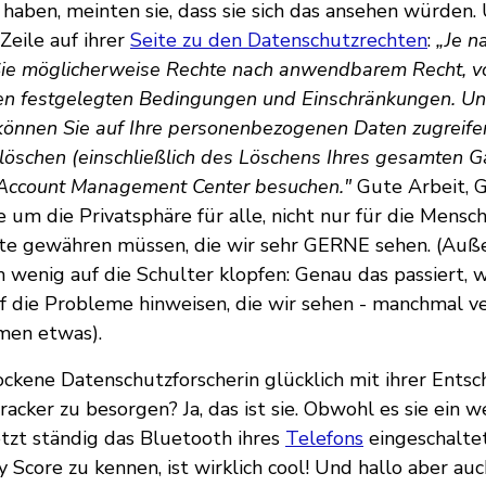
 haben, meinten sie, dass sie sich das ansehen würden.
Zeile auf ihrer
Seite zu den Datenschutzrechten
:
„Je n
ie möglicherweise Rechte nach anwendbarem Recht, vo
zen festgelegten Bedingungen und Einschränkungen. U
önnen Sie auf Ihre personenbezogenen Daten zugreifen, 
 löschen (einschließlich des Löschens Ihres gesamten G
 Account Management Center besuchen."
Gute Arbeit, G
 um die Privatsphäre für alle, nicht nur für die Mensc
te gewähren müssen, die wir sehr GERNE sehen. (Au
in wenig auf die Schulter klopfen: Genau das passiert, 
 die Probleme hinweisen, die wir sehen - manchmal v
men etwas).
rockene Datenschutzforscherin glücklich mit ihrer Entsc
acker zu besorgen? Ja, das ist sie. Obwohl es sie ein 
etzt ständig das Bluetooth ihres
Telefons
eingeschaltet
 Score zu kennen, ist wirklich cool! Und hallo aber auc