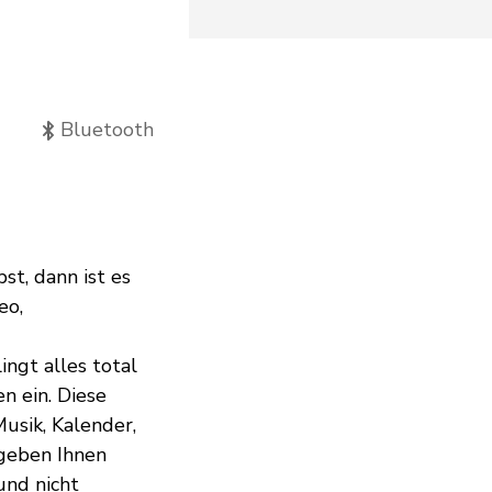
Bluetooth
st, dann ist es
eo,
ngt alles total
en ein. Diese
usik, Kalender,
 geben Ihnen
und nicht