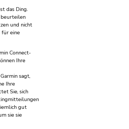
t das Ding.
 beurteilen
tzen und nicht
 für eine
rmin Connect-
können Ihre
 Garmin sagt,
ne Ihre
et Sie, sich
tingmitteilungen
ziemlich gut
um sie sie