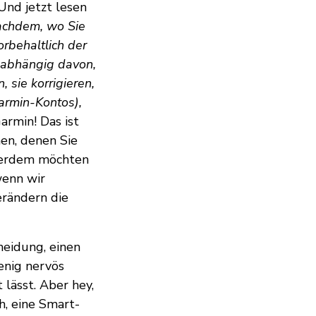
 Und jetzt lesen
achdem, wo Sie
rbehaltlich der
nabhängig davon,
sie korrigieren,
armin-Kontos),
armin! Das ist
hen, denen Sie
ßerdem möchten
wenn wir
erändern die
heidung, einen
wenig nervös
 lässt. Aber hey,
h, eine Smart-