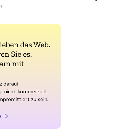
n.
lieben das Web.
en Sie es.
am mit
z darauf,
, nicht-kommerziell
mpromittiert zu sein.
n