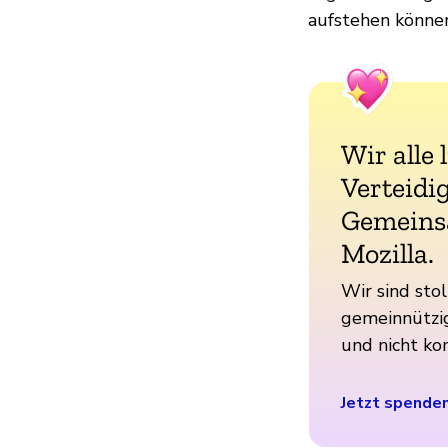
aufstehen könne
Wir alle 
Verteidig
Gemeins
Mozilla.
Wir sind stol
gemeinnützig
und nicht ko
Jetzt spende