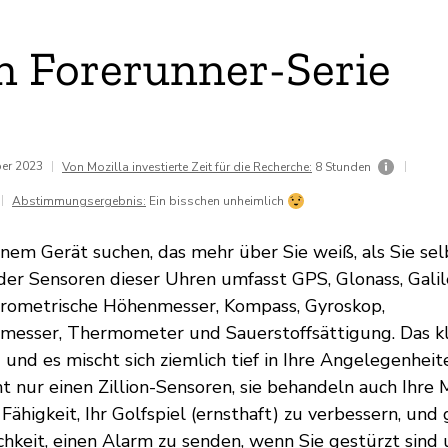
 Forerunner-Serie
ber 2023
|
|
Von Mozilla investierte Zeit für die Recherche:
8 Stunden
|
Abstimmungsergebnis:
Ein bisschen unheimlich
nem Gerät suchen, das mehr über Sie weiß, als Sie selb
 der Sensoren dieser Uhren umfasst GPS, Glonass, Galil
arometrische Höhenmesser, Kompass, Gyroskop,
esser, Thermometer und Sauerstoffsättigung. Das kli
g und es mischt sich ziemlich tief in Ihre Angelegenheit
t nur einen Zillion-Sensoren, sie behandeln auch Ihre M
Fähigkeit, Ihr Golfspiel (ernsthaft) zu verbessern, und
chkeit, einen Alarm zu senden, wenn Sie gestürzt sind 