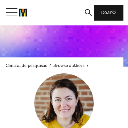
Doar
Conheça a Mozilla
O que fazemos
Central de pesquisas
/
Browse authors
/
Junte-se a nós
Revista