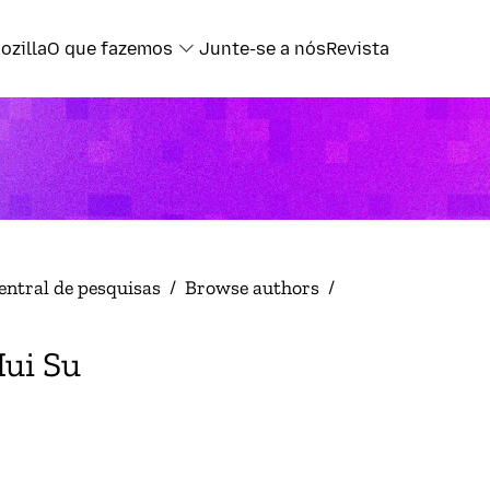
ozilla
O que fazemos
Junte-se a nós
Revista
entral de pesquisas
/
Browse authors
/
ui Su