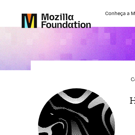
Conheça a M
C
H