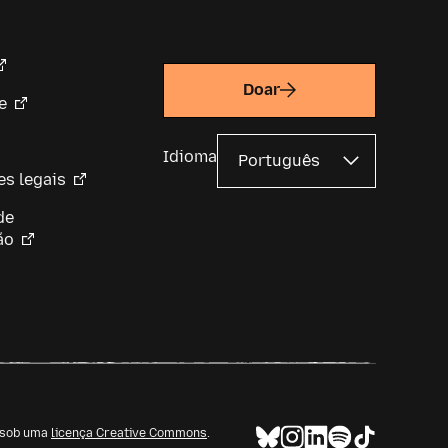
Doar
e
Idioma
s legais
de
ão
l sob uma
licença Creative Commons
.