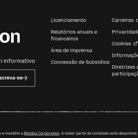
Licenciamento
Carreiras
Relatórios anuais e
Privacidad
financeiros
Cookies
Área de imprensa
Informaçõe
m informativo
Concessão de Subsídios
Diretrizes 
participaç
screva-se
os e mantém a
Mozilla Corporation
. A maior parte do conteúdo está disponíve