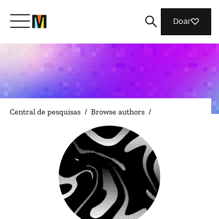
Doar
Conheça a Mozilla
O que fazemos
Central de pesquisas
/
Browse authors
/
Junte-se a nós
Revista