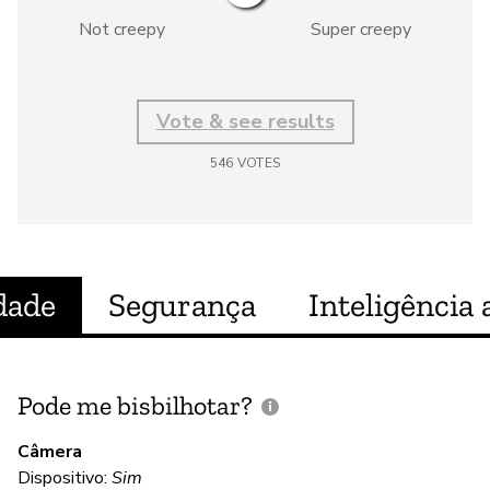
Not creepy
Super creepy
Vote & see results
546
VOTES
dade
Segurança
Inteligência a
Pode me bisbilhotar?
E
p
Câmera
Dispositivo:
Sim
D