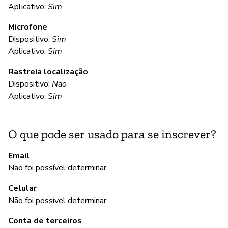
Aplicativo:
Sim
Microfone
C
Dispositivo:
Sim
Aplicativo:
Sim
S
Rastreia localização
Th
Dispositivo:
Não
Aplicativo:
Sim
S
O que pode ser usado para se inscrever?
S
Email
Do
Não foi possível determinar
Celular
A
Não foi possível determinar
S
Conta de terceiros