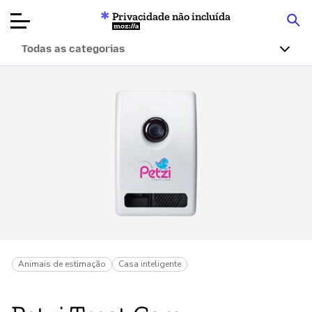
Privacidade não incluída
Mozilla
Todas as categorias
Avaliações de
produtos
Artigos
Sobre
Doar
Animais de estimação
Casa inteligente