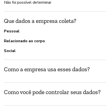
Não foi possível determinar
Do
Que dados a empresa coleta?
G
Pessoal
Nã
Relacionado ao corpo
W
ma
Social
P
Como a empresa usa esses dados?
S
Do
Como você pode controlar seus dados?