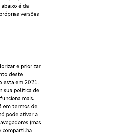
 abaixo é da
próprias versões
rizar e priorizar
nto deste
mo está em 2021,
sua política de
funciona mais.
 lá em termos de
ó pode ativar a
 navegadores (mas
 e compartilha