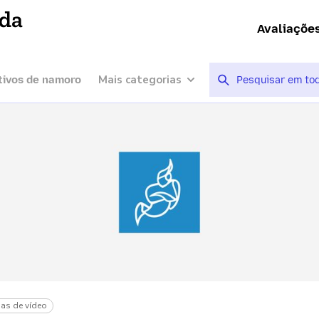
ída
Avaliaçõe
Mais categorias
tivos de namoro
as de vídeo