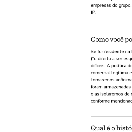
empresas do grupo, 
IP.
Como você po
Se for residente na
("o direito a ser es
difíceis. A polític
comercial legítima 
tornaremos anônimas
foram armazenadas 
e as isolaremos de 
conforme mencionado
Qual é o hist