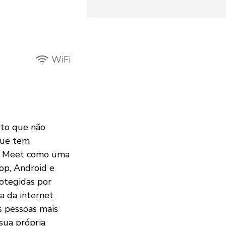
WiFi
rto que não
 que tem
si Meet como uma
top, Android e
rotegidas por
a da internet
as pessoas mais
sua própria