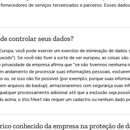
fornecedores de serviços terceirizados e parceiros. Esses dado
de controlar seus dados?
 Europa, você pode exercer um exercício de eliminação de dados
quecido"). Se você não tiver a sorte de ser europeu, as coisas sã
a de privacidade da empresa afirma que "se não tivermos nenhuma
em andamento de processar suas informações pessoais, excluire
 ou, se isso não for possível (por exemplo, porque suas inform
em arquivos de backup), armazenaremos com segurança suas in
qualquer processamento adicional até que a exclusão seja possív
 acima, o Jitsi Meet não requer um cadastro ou nenhum dado p
órico conhecido da empresa na proteção de 