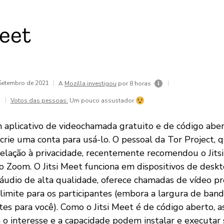
Meet
 Setembro de 2021
|
|
A
Mozilla investigou
por 8 horas
|
Votos das pessoas:
Um pouco assustador
m aplicativo de videochamada gratuito e de código abe
crie uma conta para usá-lo. O pessoal da Tor Project,
relação à privacidade, recentemente recomendou o Jit
ao Zoom. O Jitsi Meet funciona em dispositivos de desk
 áudio de alta qualidade, oferece chamadas de vídeo p
limite para os participantes (embora a largura de band
ites para você). Como o Jitsi Meet é de código aberto, 
 o interesse e a capacidade podem instalar e executar 