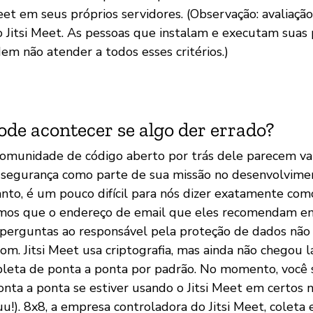
eet em seus próprios servidores. (Observação: avaliação
o Jitsi Meet. As pessoas que instalam e executam suas 
em não atender a todos esses critérios.)
ode acontecer se algo der errado?
 comunidade de código aberto por trás dele parecem valo
a segurança como parte de sua missão no desenvolvime
nto, é um pouco difícil para nós dizer exatamente co
mos que o endereço de email que eles recomendam em 
 perguntas ao responsável pela proteção de dados não 
bom. Jitsi Meet usa criptografia, mas ainda não chegou
pleta de ponta a ponta por padrão. No momento, você s
ponta a ponta se estiver usando o Jitsi Meet em certos
uu!). 8x8, a empresa controladora do Jitsi Meet, coleta