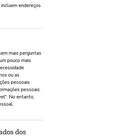
s incluem endereços
Gerencia vulnerabil
Sim
O Jitsi opera um centro de res
 sem mais perguntas
o um pouco mais
Política de privacida
 necessidade
mos ou as
Sim
ações pessoais
formações pessoais
el". No entanto,
essoal.
dados dos