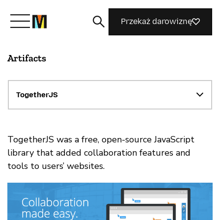
Przekaż darowiznę
Artifacts
Poznaj Mozillę
Co robimy
TogetherJS
Dołącz do nas
TogetherJS was a free, open-source JavaScript
library that added collaboration features and
tools to users’ websites.
Magazyn