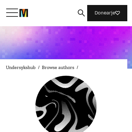
Donearje
Kom yn ’e kunde mei Mozilla
Wat wy dogge
Undersykshub
/
Browse authors
/
Meidwaan
Magazine