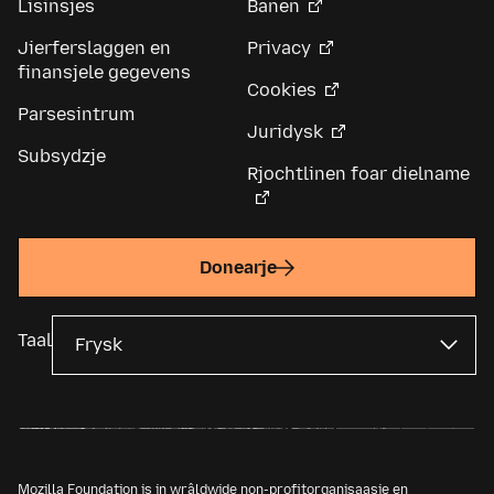
Lisinsjes
Banen
Jierferslaggen en
Privacy
finansjele gegevens
Cookies
Parsesintrum
Juridysk
Subsydzje
Rjochtlinen foar dielname
Donearje
Taal
Mozilla Foundation is in wrâldwide non-profitorganisaasje en