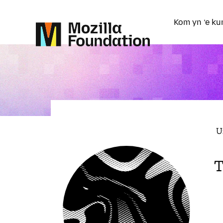
Kom yn ’e ku
U
T