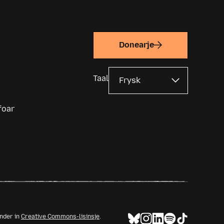
Donearje
Taal
foar
ûnder in
Creative Commons-lisinsje
.