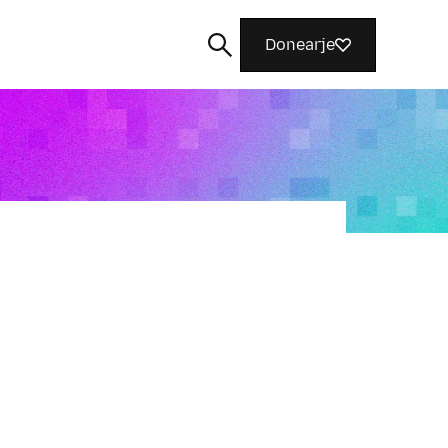
Donearje
Sykje