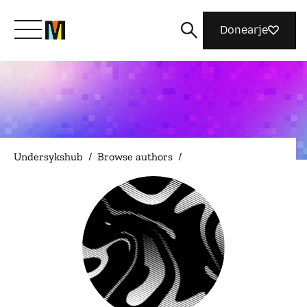
Donearje
Kom yn ’e kunde mei Mozilla
Wat wy dogge
Undersykshub
/
Browse authors
/
Meidwaan
Magazine