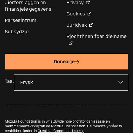
Jierferslaggen en
Privacy
finansjele gegevens
Cookies
Parsesintrum
Juridysk
Subsydzje
Rjochtlinen foar dielname
Donearje
Taal
Mozilla Foundation is in wrâldwide non-profitorganisaasje en
memmemaatskippij fan de
Mozilla Corporation
. De measte ynhâld is
beskikber ûnder in
Creative Commons-lisinsje
.