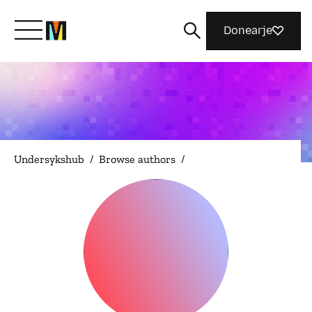
Donearje
Kom yn ’e kunde mei Mozilla
Wat wy dogge
Undersykshub
/
Browse authors
/
Meidwaan
Magazine