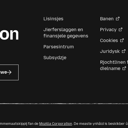
Lisinsjes
Banen
Jierferslaggen en
Privacy
finansjele gegevens
Cookies
Parsesintrum
Juridysk
Subsydzje
Rjochtlinen 
dielname
uwe
memmemaatskippij fan de
Mozilla Corporation
. De measte ynhâld is beskikber 