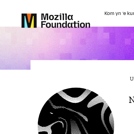
Kom yn ’e ku
U
N