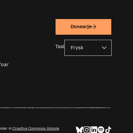
Donearje
Taal
foar
ûnder in
Creative Commons-lisinsje
.