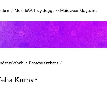
nde mei Mozilla
Wat wy dogge
Meidwaan
Magazine
ndersykshub
/
Browse authors
/
eha Kumar