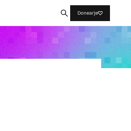
Donearje
Sykje