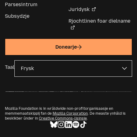
Parsesintrum
Juridysk
Subsydzje
Rjochtlinen foar dielname
Donearje
Taal
Mozilla Foundation is in wrâldwide non-profitorganisaasje en
memmemaatskippij fan de
Mozilla Corporation
. De measte ynhâld is
beskikber ûnder in
Creative Commons-lisinsje
.