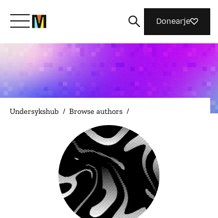
Donearje
Kom yn ’e kunde mei Mozilla
Wat wy dogge
Undersykshub
/
Browse authors
/
Meidwaan
Magazine