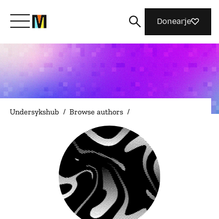
Donearje
Kom yn ’e kunde mei Mozilla
Wat wy dogge
Undersykshub
/
Browse authors
/
Meidwaan
Magazine