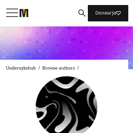
Donearje
Kom yn ’e kunde mei Mozilla
Wat wy dogge
Undersykshub
/
Browse authors
/
Meidwaan
Magazine