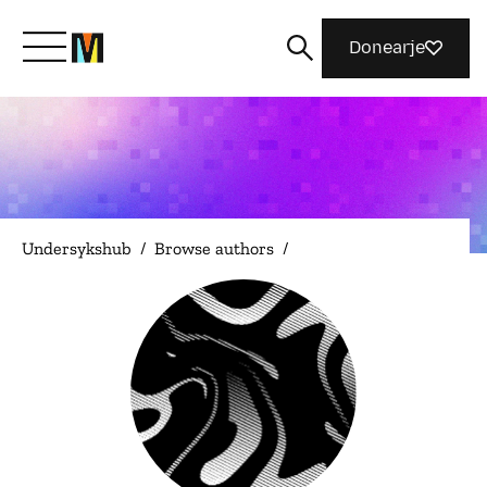
Donearje
Kom yn ’e kunde mei Mozilla
Wat wy dogge
Undersykshub
/
Browse authors
/
Meidwaan
Magazine