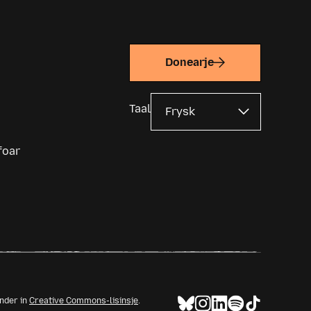
Donearje
Taal
foar
ûnder in
Creative Commons-lisinsje
.