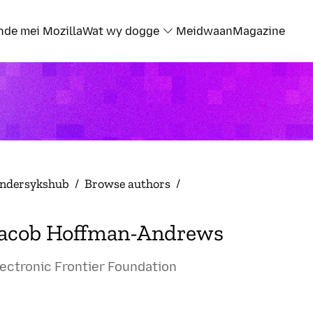
nde mei Mozilla
Wat wy dogge
Meidwaan
Magazine
ndersykshub
/
Browse authors
/
acob Hoffman-Andrews
lectronic Frontier Foundation