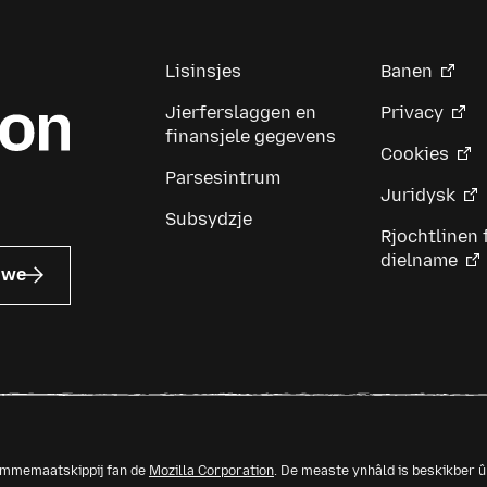
Lisinsjes
Banen
Jierferslaggen en
Privacy
finansjele gegevens
Cookies
Parsesintrum
Juridysk
Subsydzje
Rjochtlinen 
dielname
uwe
memmemaatskippij fan de
Mozilla Corporation
. De measte ynhâld is beskikber 