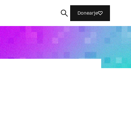
Donearje
Sykje