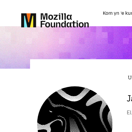
Kom yn ’e ku
U
J
E