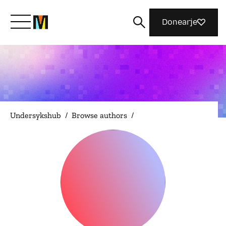
Donearje
Kom yn ’e kunde mei Mozilla
Wat wy dogge
Undersykshub
/
Browse authors
/
Meidwaan
Magazine