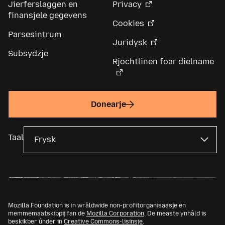
Jierferslaggen en
Privacy
finansjele gegevens
Cookies
Parsesintrum
Juridysk
Subsydzje
Rjochtlinen foar dielname
Donearje
Taal
Mozilla Foundation is in wrâldwide non-profitorganisaasje en
memmemaatskippij fan de
Mozilla Corporation
. De measte ynhâld is
beskikber ûnder in
Creative Commons-lisinsje
.