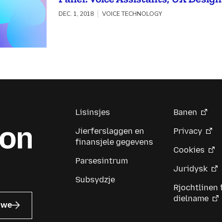
DEC. 1, 2018
VOICE TECHNOLOGY
Lisinsjes
Banen
Jierferslaggen en
Privacy
finansjele gegevens
Cookies
Parsesintrum
Juridysk
Subsydzje
Rjochtlinen 
dielname
uwe