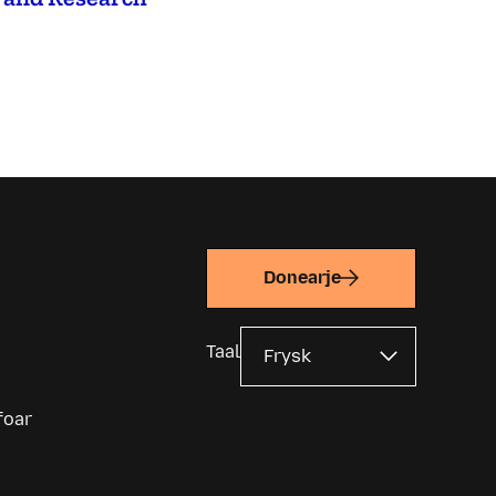
Donearje
Taal
foar