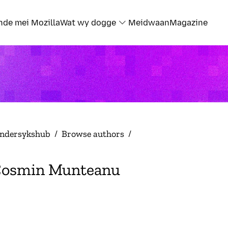
nde mei Mozilla
Wat wy dogge
Meidwaan
Magazine
ndersykshub
/
Browse authors
/
osmin Munteanu