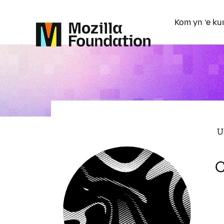
Kom yn ’e ku
U
C