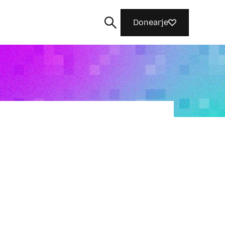
Donearje
Sykje