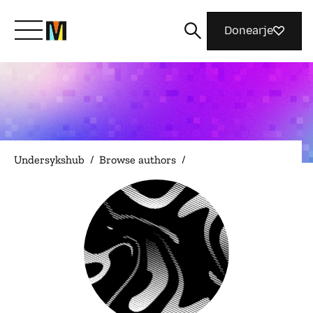
Donearje
Kom yn ’e kunde mei Mozilla
Wat wy dogge
Undersykshub
/
Browse authors
/
Meidwaan
Magazine