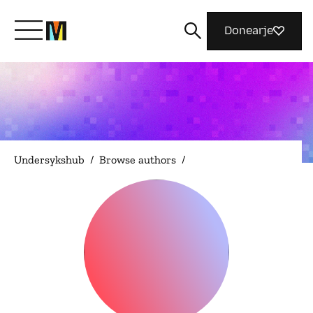
Donearje
Kom yn ’e kunde mei Mozilla
Wat wy dogge
Undersykshub
/
Browse authors
/
Meidwaan
Magazine