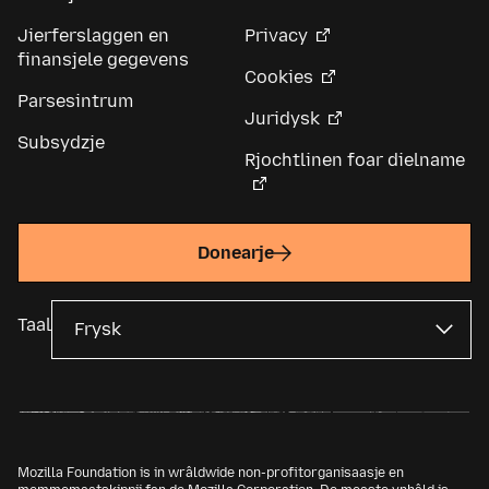
Jierferslaggen en
Privacy
finansjele gegevens
Cookies
Parsesintrum
Juridysk
Subsydzje
Rjochtlinen foar dielname
Donearje
Taal
Mozilla Foundation is in wrâldwide non-profitorganisaasje en