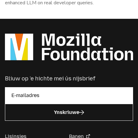
enhanced LLM on real developer queries.
Bliuw op ’e hichte mei ús nijsbrief
Ynskriuwe
Lisinsjes
Banen