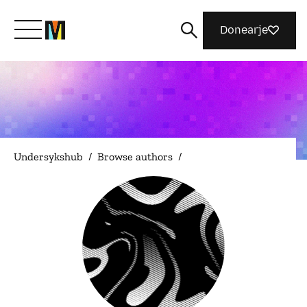
Donearje
Kom yn ’e kunde mei Mozilla
Wat wy dogge
Undersykshub
/
Browse authors
/
Meidwaan
Magazine