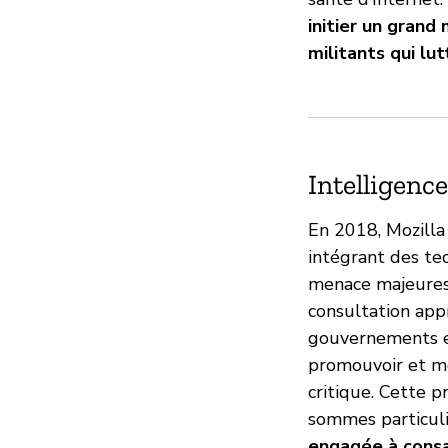
initier un grand
militants qui lu
Intelligence
En 2018, Mozilla 
intégrant des te
menace majeures 
consultation appr
gouvernements et
promouvoir et m
critique. Cette p
sommes particuli
engagée à consa