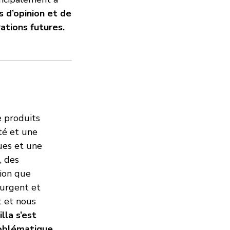
s d’opinion et de
ations futures.
e produits
té et une
ues et une
, des
sion que
 urgent et
t et nous
lla s’est
roblématique