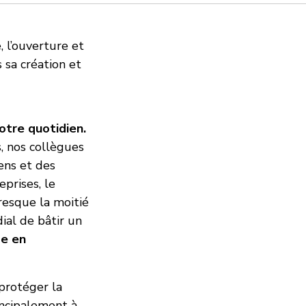
, l’ouverture et
 sa création et
otre quotidien.
s, nos collègues
ens et des
eprises, le
resque la moitié
ial de bâtir un
me en
protéger la
incipalement à