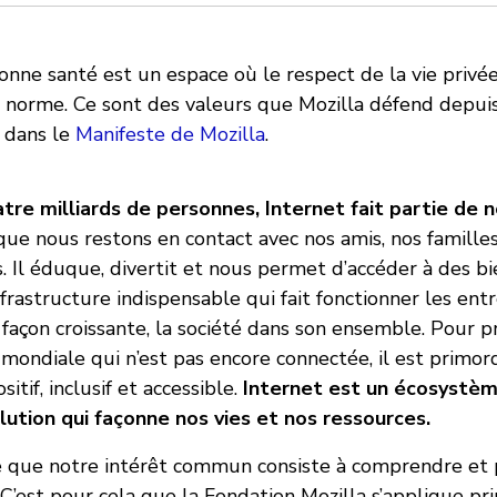
nne santé est un espace où le respect de la vie privée
la norme. Ce sont des valeurs que Mozilla défend depuis
s dans le
Manifeste de Mozilla
.
tre milliards de personnes, Internet fait partie de n
 que nous restons en contact avec nos amis, nos famille
. Il éduque, divertit et nous permet d’accéder à des bi
infrastructure indispensable qui fait fonctionner les entr
façon croissante, la société dans son ensemble. Pour p
mondiale qui n’est pas encore connectée, il est primord
sitif, inclusif et accessible.
Internet est un écosystè
ution qui façonne nos vies et nos ressources.
e que notre intérêt commun consiste à comprendre et 
 C’est pour cela que la Fondation Mozilla s’applique pr