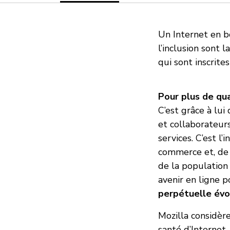
Un Internet en bo
l’inclusion sont 
qui sont inscrite
Pour plus de qua
C’est grâce à lui
et collaborateurs
services. C’est l’
commerce et, de 
de la population 
avenir en ligne po
perpétuelle évol
Mozilla considèr
santé d’Internet.