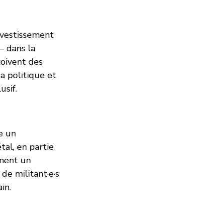
nvestissement
— dans la
nçoivent des
a politique et
usif.
e un
tal, en partie
ement un
de militant·e·s
in.