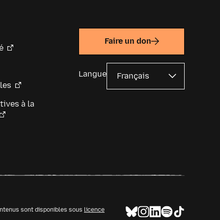
Faire un don
é
Langue
les
tives à la
ontenus sont disponibles sous
licence