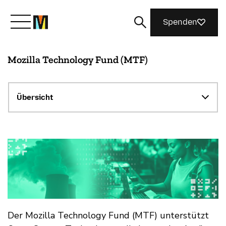
Spenden
Mozilla Technology Fund (MTF)
Lernen Sie Mozilla kennen
Was wir tun
Übersicht
Machen Sie mit
Magazin
Der Mozilla Technology Fund (MTF) unterstützt