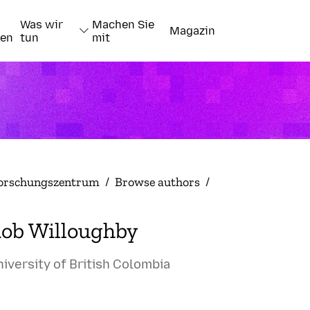
Was wir
Machen Sie
Magazin
nen
tun
mit
orschungszentrum
/
Browse authors
/
ob Willoughby
iversity of British Colombia