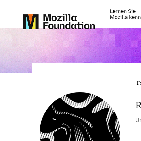
Lernen Sie
Mozilla ken
F
R
Un