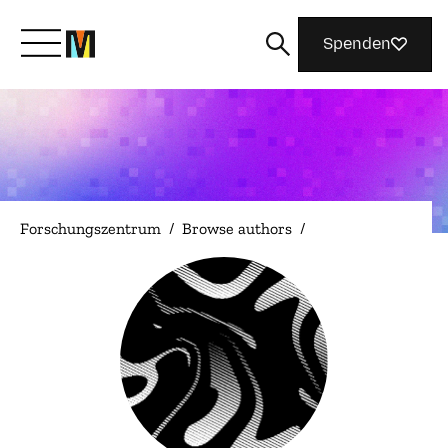
Spenden
Lernen Sie Mozilla kennen
Was wir tun
Forschungszentrum
/
Browse authors
/
Machen Sie mit
Magazin