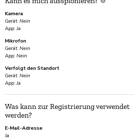
Kann es mich ausspionieren?
E
M
Kamera
Gerät:
Nein
Ja
App:
Ja
Mikrofon
V
Gerät:
Nein
App:
Nein
Ja
Verfolgt den Standort
Gerät:
Nein
S
App:
Ja
Ne
Was kann zur Registrierung verwendet
Si
werden?
Ge
E-Mail-Adresse
Ja
S