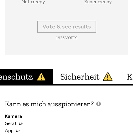
Not creepy
Super creepy
Vote & see results
1936
VOTES
enschutz
Sicherheit
K
Kann es mich ausspionieren?
E
M
Kamera
Gerät:
Ja
App:
Ja