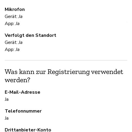
U
Mikrofon
Gerät:
Ja
V
App:
Ja
Verfolgt den Standort
Ni
Gerät:
Ja
Te
App:
Ja
be
de
we
Was kann zur Registrierung verwendet
werden?
S
E-Mail-Adresse
Ja
Ni
Telefonnummer
Ja
S
Drittanbieter-Konto